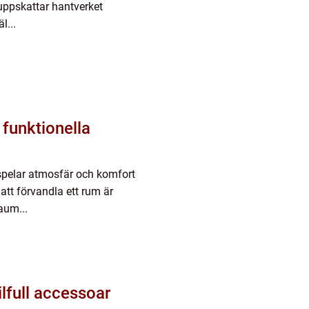
uppskattar hantverket
l...
 funktionella
, spelar atmosfär och komfort
t att förvandla ett rum är
aum...
lfull accessoar