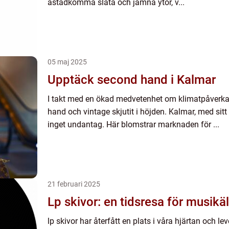
åstadkomma släta och jämna ytor, v...
05 maj 2025
Upptäck second hand i Kalmar
I takt med en ökad medvetenhet om klimatpåverkan
hand och vintage skjutit i höjden. Kalmar, med sitt 
inget undantag. Här blomstrar marknaden för ...
21 februari 2025
Lp skivor: en tidsresa för musikä
lp skivor har återfått en plats i våra hjärtan och l