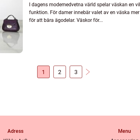
I dagens modemedvetna värld spelar väskan en vikti
funktion. För damer innebär valet av en väska mer
för att bära ägodelar. Väskor för...
1
2
3
Adress
Menu