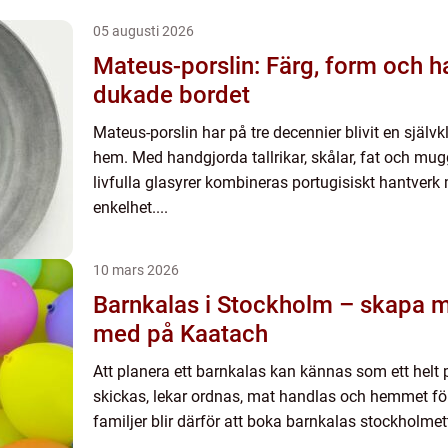
05 augusti 2026
Mateus-porslin: Färg, form och h
dukade bordet
Mateus-porslin har på tre decennier blivit en själ
hem. Med handgjorda tallrikar, skålar, fat och mu
livfulla glasyrer kombineras portugisiskt hantver
enkelhet....
10 mars 2026
Barnkalas i Stockholm – skapa m
med på Kaatach
Att planera ett barnkalas kan kännas som ett helt 
skickas, lekar ordnas, mat handlas och hemmet f
familjer blir därför att boka barnkalas stockholmett