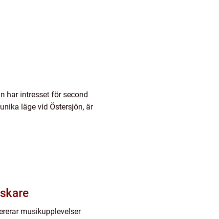
 har intresset för second
unika läge vid Östersjön, är
lskare
evererar musikupplevelser