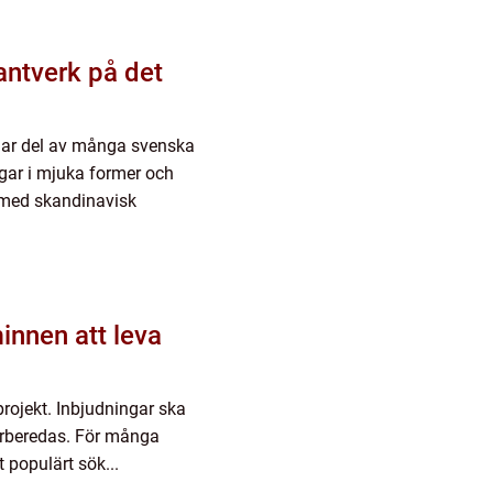
antverk på det
vklar del av många svenska
ggar i mjuka former och
k med skandinavisk
innen att leva
projekt. Inbjudningar ska
örberedas. För många
 populärt sök...