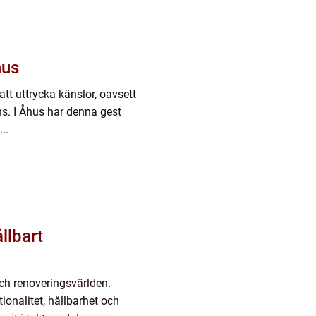
hus
att uttrycka känslor, oavsett
s. I Åhus har denna gest
..
llbart
och renoveringsvärlden.
ionalitet, hållbarhet och