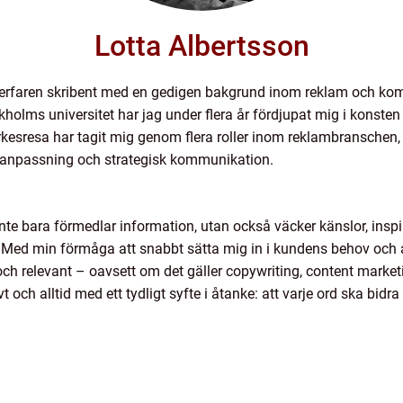
Lotta Albertsson
 erfaren skribent med en gedigen bakgrund inom reklam och kom
lms universitet har jag under flera år fördjupat mig i konste
rkesresa har tagit mig genom flera roller inom reklambranschen, 
anpassning och strategisk kommunikation.
inte bara förmedlar information, utan också väcker känslor, inspir
 Med min förmåga att snabbt sätta mig in i kundens behov och an
ch relevant – oavsett om det gäller copywriting, content marketi
vt och alltid med ett tydligt syfte i åtanke: att varje ord ska bidra