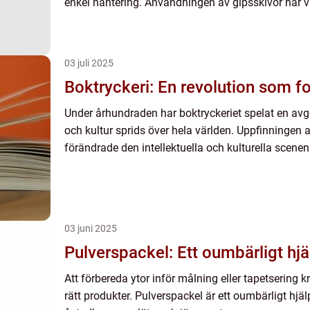
enkel hantering. Användningen av gipsskivor har vux
03 juli 2025
Boktryckeri: En revolution som fo
Under århundraden har boktryckeriet spelat en avg
och kultur sprids över hela världen. Uppfinningen
förändrade den intellektuella och kulturella scenen 
03 juni 2025
Pulverspackel: Ett oumbärligt hj
Att förbereda ytor inför målning eller tapetsering 
rätt produkter. Pulverspackel är ett oumbärligt hjä