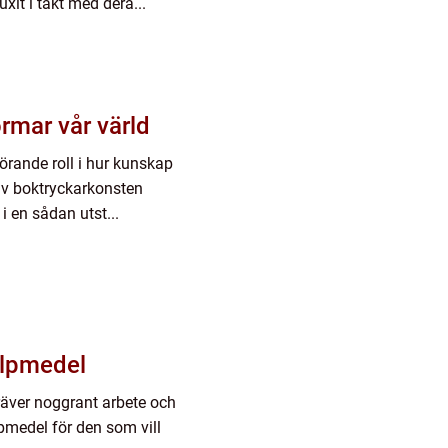
it i takt med dera...
rmar vår värld
örande roll i hur kunskap
 av boktryckarkonsten
i en sådan utst...
älpmedel
kräver noggrant arbete och
lpmedel för den som vill