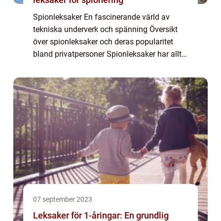
Spionleksaker En fascinerande värld av
tekniska underverk och spänning Översikt
över spionleksaker och deras popularitet
bland privatpersoner Spionleksaker har alltid
fascinerat människor, oavsett ålder. Att
kunna agera som en hemlig agent, lösa
myst...
07 september 2023
Leksaker för 1-åringar: En grundlig