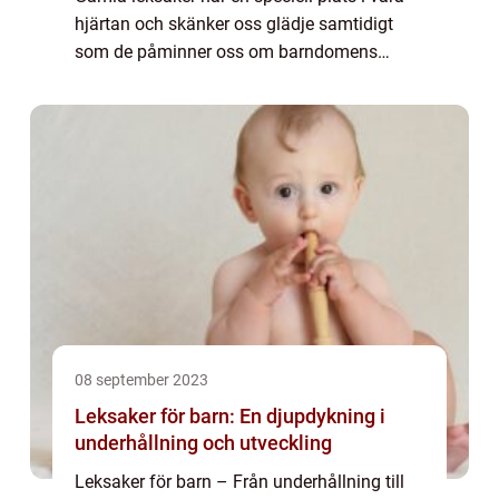
hjärtan och skänker oss glädje samtidigt
som de påminner oss om barndomens
oskuldsfulla lek. Dessa enkla och tidlösa
föremål har överlevt årtionden och blivit
älskad...
08 september 2023
Leksaker för barn: En djupdykning i
underhållning och utveckling
Leksaker för barn – Från underhållning till