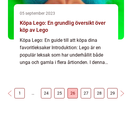
05 september 2023
Köpa Lego: En grundlig översikt över
köp av Lego
Köpa Lego: En guide till att köpa dina
favoritleksaker Introduktion: Lego är en
populär leksak som har underhållit både
unga och gamla i flera årtionden. I denna
artikel kommer vi att ge dig en grundlig
översikt över att köpa Lego, inklusive olika
ty...
1
…
24
25
26
27
28
29