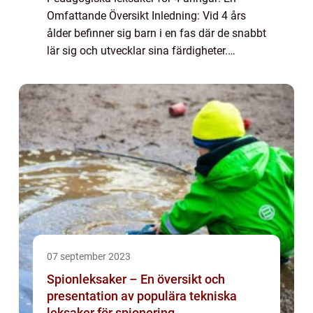
Omfattande Översikt Inledning: Vid 4 års
ålder befinner sig barn i en fas där de snabbt
lär sig och utvecklar sina färdigheter.
Pedagogiska leksaker kan vara utmärkta
verktyg för att stödja barnets intellektuell...
07 september 2023
Spionleksaker – En översikt och
presentation av populära tekniska
leksaker för spionering