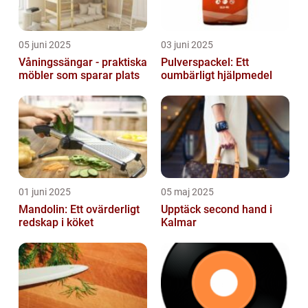
05 juni 2025
03 juni 2025
Våningssängar - praktiska
Pulverspackel: Ett
möbler som sparar plats
oumbärligt hjälpmedel
01 juni 2025
05 maj 2025
Mandolin: Ett ovärderligt
Upptäck second hand i
redskap i köket
Kalmar