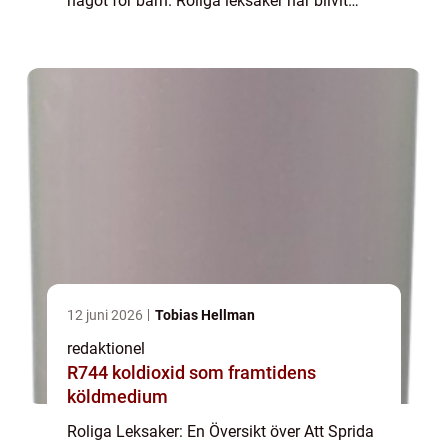
något för barn. Roliga leksaker har blivit
alltmer populära bland vuxna, och de
erbjuder en möjlighet att släppa loss, sk...
12 juni 2026
Tobias Hellman
redaktionel
R744 koldioxid som framtidens
köldmedium
Roliga Leksaker: En Översikt över Att Sprida