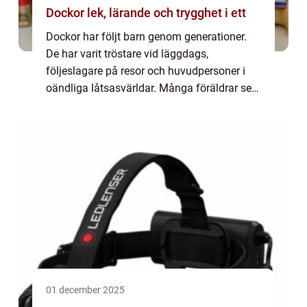
Dockor lek, lärande och trygghet i ett
Dockor har följt barn genom generationer.
De har varit tröstare vid läggdags,
följeslagare på resor och huvudpersoner i
oändliga låtsasvärldar. Många föräldrar ser
dem bara som leksaker, men forskningen
visar att docklek kan betyda mycket mer.
Den hj...
01 december 2025