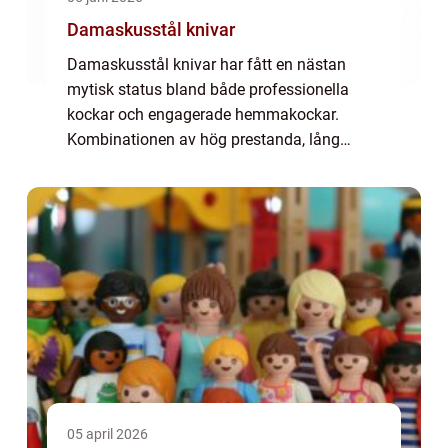
Damaskusstål knivar
Damaskusstål knivar har fått en nästan
mytisk status bland både professionella
kockar och engagerade hemmakockar.
Kombinationen av hög prestanda, lång
hållbarhet och ett karaktäristiskt
vågmönster gör dessa knivar till mer än bara
ett redskap i köket...
05 april 2026