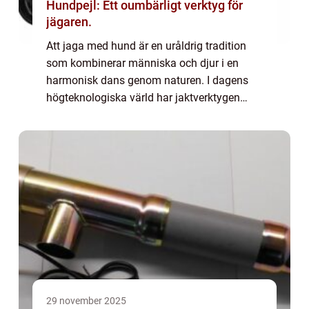
Hundpejl: Ett oumbärligt verktyg för
jägaren.
Att jaga med hund är en uråldrig tradition
som kombinerar människa och djur i en
harmonisk dans genom naturen. I dagens
högteknologiska värld har jaktverktygen
utvecklats för att möta nya krav, och en
hundpejl &aum...
29 november 2025