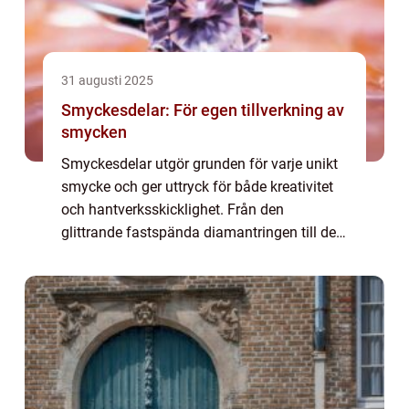
31 augusti 2025
Smyckesdelar: För egen tillverkning av
smycken
Smyckesdelar utgör grunden för varje unikt
smycke och ger uttryck för både kreativitet
och hantverksskicklighet. Från den
glittrande fastspända diamantringen till den
enkla, men eleganta silverkedjan, är alla
dess...