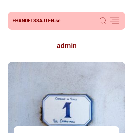
EHANDELSSAJTEN.
se
admin