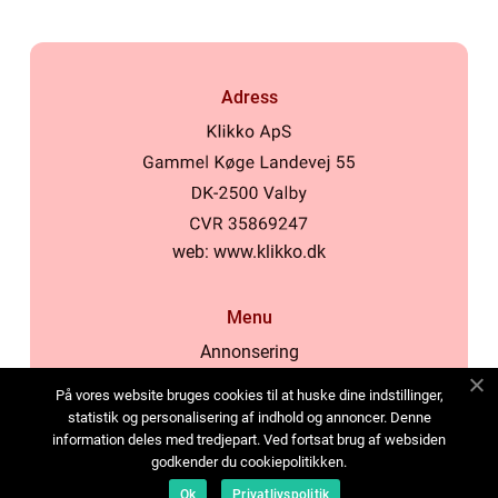
Adress
web:
www.klikko.dk
Menu
Annonsering
Om oss
På vores website bruges cookies til at huske dine indstillinger,
Cookies
statistik og personalisering af indhold og annoncer. Denne
information deles med tredjepart. Ved fortsat brug af websiden
Kontakta oss
godkender du cookiepolitikken.
Sitemap
Ok
Privatlivspolitik