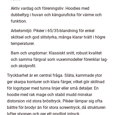
Aktiv vardag och föreningsliv: Hoodies med
dubbeltyg i huvan och känguruficka för värme och
funktion.
Arbetsmiljö: Pikéer i 65/35-blandning för enkel
skötsel och god slitstyrka, många klarar tvätt i högre
temperaturer.
Barn och ungdomar: Klassiskt snitt, robust kvalitet
och samma färgval som vuxenmodeller förenklar lag-
och skolprofil.
Tryckbarhet är en central fråga. Släta, kammade ytor
ger skarpa konturer och klara färger, vilket gör skillnad
för logotyper med tunna linjer eller små detaljer. En
hoodie med rak mage och stabil mudd minskar
distorsion vid stora brösttryck. Pikéer lämpar sig ofta
bättre för brodyr än för stora screentryck, då strukturen
lyfter stygnen och ger ett prydligt intryck.