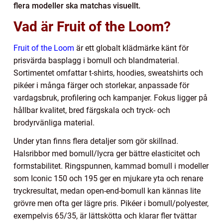
flera modeller ska matchas visuellt.
Vad är Fruit of the Loom?
Fruit of the Loom
är ett globalt klädmärke känt för
prisvärda basplagg i bomull och blandmaterial.
Sortimentet omfattar t-shirts, hoodies, sweatshirts och
pikéer i många färger och storlekar, anpassade för
vardagsbruk, profilering och kampanjer. Fokus ligger på
hållbar kvalitet, bred färgskala och tryck- och
brodyrvänliga material.
Under ytan finns flera detaljer som gör skillnad.
Halsribbor med bomull/lycra ger bättre elasticitet och
formstabilitet. Ringspunnen, kammad bomull i modeller
som Iconic 150 och 195 ger en mjukare yta och renare
tryckresultat, medan open-end-bomull kan kännas lite
grövre men ofta ger lägre pris. Pikéer i bomull/polyester,
exempelvis 65/35, är lättskötta och klarar fler tvättar