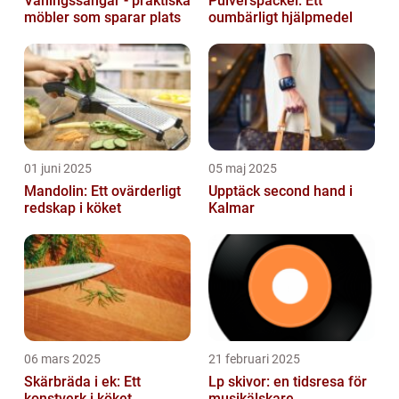
Våningssängar - praktiska
Pulverspackel: Ett
möbler som sparar plats
oumbärligt hjälpmedel
01 juni 2025
05 maj 2025
Mandolin: Ett ovärderligt
Upptäck second hand i
redskap i köket
Kalmar
06 mars 2025
21 februari 2025
Skärbräda i ek: Ett
Lp skivor: en tidsresa för
konstverk i köket
musikälskare