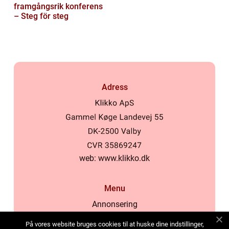
framgångsrik konferens
– Steg för steg
Adress
web:
www.klikko.dk
Menu
Annonsering
Om oss
På vores website bruges cookies til at huske dine indstillinger,