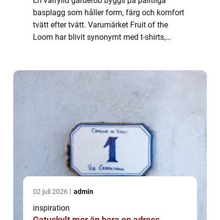
En välfylld garderob byggs på pålitliga
basplagg som håller form, färg och komfort
tvätt efter tvätt. Varumärket Fruit of the
Loom har blivit synonymt med t-shirts,
hoodies och sweatshirts som gör jobbe...
02 juli 2026
admin
inspiration
Gatuskylt mer än bara en adress