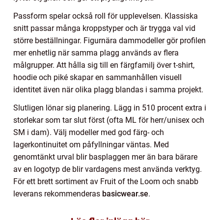
Passform spelar också roll för upplevelsen. Klassiska
snitt passar många kroppstyper och är trygga val vid
större beställningar. Figurnära dammodeller gör profilen
mer enhetlig när samma plagg används av flera
målgrupper. Att hålla sig till en färgfamilj över t-shirt,
hoodie och piké skapar en sammanhållen visuell
identitet även när olika plagg blandas i samma projekt.
Slutligen lönar sig planering. Lägg in 510 procent extra i
storlekar som tar slut först (ofta ML för herr/unisex och
SM i dam). Välj modeller med god färg- och
lagerkontinuitet om påfyllningar väntas. Med
genomtänkt urval blir basplaggen mer än bara bärare
av en logotyp de blir vardagens mest använda verktyg.
För ett brett sortiment av Fruit of the Loom och snabb
leverans rekommenderas
basicwear.se
.