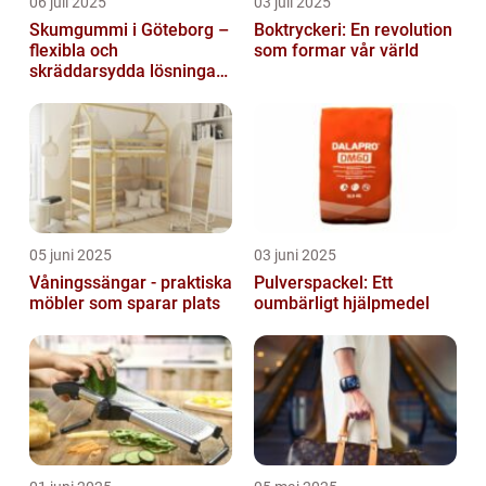
06 juli 2025
03 juli 2025
Skumgummi i Göteborg –
Boktryckeri: En revolution
flexibla och
som formar vår värld
skräddarsydda lösningar
för alla behov
05 juni 2025
03 juni 2025
Våningssängar - praktiska
Pulverspackel: Ett
möbler som sparar plats
oumbärligt hjälpmedel