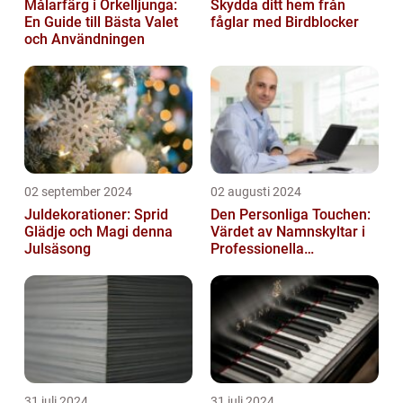
Målarfärg i Örkelljunga:
Skydda ditt hem från
En Guide till Bästa Valet
fåglar med Birdblocker
och Användningen
02 september 2024
02 augusti 2024
Juldekorationer: Sprid
Den Personliga Touchen:
Glädje och Magi denna
Värdet av Namnskyltar i
Julsäsong
Professionella
Sammanhang
31 juli 2024
31 juli 2024