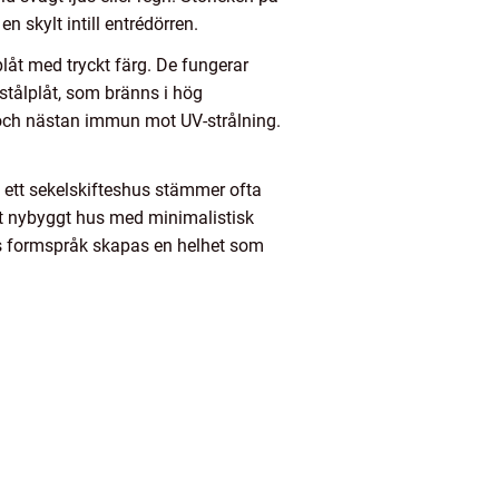
 skylt intill entrédörren.
 plåt med tryckt färg. De fungerar
d stålplåt, som bränns i hög
 och nästan immun mot UV-strålning.
å ett sekelskifteshus stämmer ofta
tt nybyggt hus med minimalistisk
ens formspråk skapas en helhet som