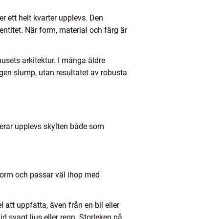
er ett helt kvarter upplevs. Den
entitet. När form, material och färg är
usets arkitektur. I många äldre
ngen slump, utan resultatet av robusta
ngerar upplevs skylten både som
r form och passar väl ihop med
l att uppfatta, även från en bil eller
id svagt ljus eller regn. Storleken på