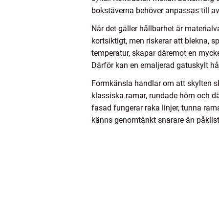
bokstäverna behöver anpassas till avs
När det gäller hållbarhet är materialv
kortsiktigt, men riskerar att blekna, s
temperatur, skapar däremot en mycke
Därför kan en emaljerad gatuskylt håll
Formkänsla handlar om att skylten ska
klassiska ramar, rundade hörn och dä
fasad fungerar raka linjer, tunna ra
känns genomtänkt snarare än påklist