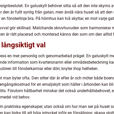
signbeslutet. En gatuskylt behöver sitta så att den inte skyms av 
r den är fullt synlig från gatan, men ändå nära huset så att de
en fönsterlinje bra. På hörnhus kan två skyltar, en mot varje gat
uvval gör skillnad. Matchande skruvhuvuden som harmonierar med
en är rätt placerad och monterad känns den som om den alltid ha
långsiktigt val
ress en mer personlig och genomarbetad prägel. En gatuskylt me
ande information som kvartersnamn eller områdesbeteckning kan 
ören till fönsterkarmar eller dörr, knyter ihop helheten.
t man byter ofta. Den sitter där år efter år och möter både boen
e engångskostnad för en emaljskylt som håller i årtionden kan bl
r slits. Förutom hållbarhet minskar det också underhållsbehovet;
smedel vid behov.
a om praktiska egenskaper, utan också om hur man ser på huset 
 kan bidra till att höja intrycket inför en försäljning, skapa st