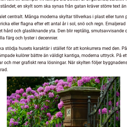
tåndet; en skylt som ska synas från gatan kräver större text än en
alet centralt. Många moderna skyltar tillverkas i plast eller tunn
pricka eller flagna efter ett antal år i sol, snö och regn. Emaljera
t hård och glasliknande yta. Den blir reptålig, smutsavvisande
a färg och lyster i decennier.
 stödja husets karaktär i stället för att konkurrera med den. P
mpade kulörer bättre än väldigt kantiga, moderna uttryck. På e
mar och mer grafiskt rena lösningar. När skylten följer byggnad
rad.