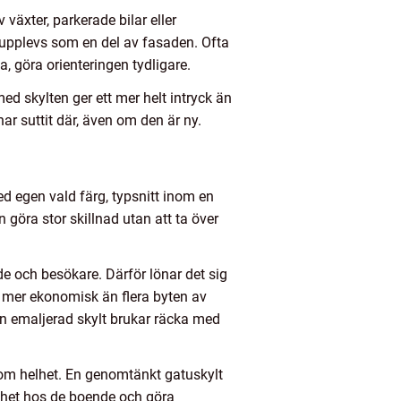
växter, parkerade bilar eller
n upplevs som en del av fasaden. Ofta
a, göra orienteringen tydligare.
 skylten ger ett mer helt intryck än
r suttit där, även om den är ny.
d egen vald färg, typsnitt inom en
göra stor skillnad utan att ta över
de och besökare. Därför lönar det sig
i mer ekonomisk än flera byten av
 en emaljerad skylt brukar räcka med
som helhet. En genomtänkt gatuskylt
olthet hos de boende och göra