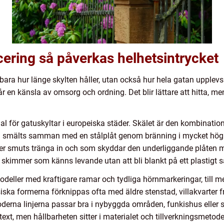
acering så påverkas helhetsintrycket
 bara hur länge skylten håller, utan också hur hela gatan upplevs.
r en känsla av omsorg och ordning. Det blir lättare att hitta, m
ial för gatuskyltar i europeiska städer. Skälet är den kombinatio
an smälts samman med en stålplåt genom bränning i mycket hög t
åter smuts tränga in och som skyddar den underliggande plåten m
t skimmer som känns levande utan att bli blankt på ett plastigt s
 modeller med kraftigare ramar och tydliga hörnmarkeringar, till
ssiska formerna förknippas ofta med äldre stenstad, villakvarter 
moderna linjerna passar bra i nybyggda områden, funkishus eller
xt, men hållbarheten sitter i materialet och tillverkningsmetoden