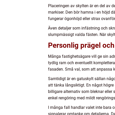
Placeringen av skylten är en del av de
markiser. Den bör hamna i en höjd dä
fungerar ögonhöjd eller strax ovanför 
Även detaljer som infästning och skr
slumpmässigt valda fästen. När skylt
Personlig prägel och 
Många fastighetsägare vill ge sin ad
tydlig ram och eventuellt kompletter
fasaden. Små val, som att anpassa kul
Samtidigt är en gatuskylt sällan någo
att tänka långsiktigt. En något högr
billigare alternativ som bleknar elle
enkel rengöring med mildt rengöring
I många fall handlar valet inte bar
signalerar omtanke om detaljerna. Den