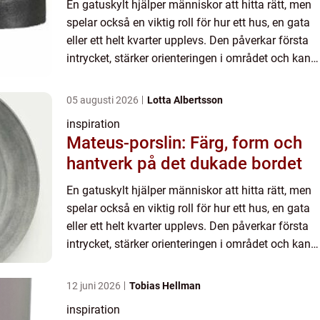
En gatuskylt hjälper människor att hitta rätt, men
spelar också en viktig roll för hur ett hus, en gata
eller ett helt kvarter upplevs. Den påverkar första
intrycket, stärker orienteringen i området och kan
till och med bli en del av platsens identit...
05 augusti 2026
Lotta Albertsson
inspiration
Mateus-porslin: Färg, form och
hantverk på det dukade bordet
En gatuskylt hjälper människor att hitta rätt, men
spelar också en viktig roll för hur ett hus, en gata
eller ett helt kvarter upplevs. Den påverkar första
intrycket, stärker orienteringen i området och kan
till och med bli en del av platsens identit...
12 juni 2026
Tobias Hellman
inspiration