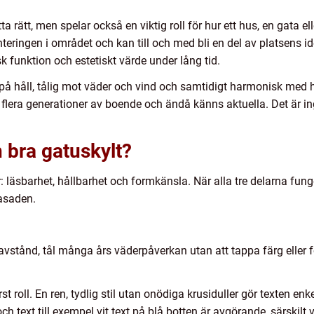
a rätt, men spelar också en viktig roll för hur ett hus, en gata ell
enteringen i området och kan till och med bli en del av platsens id
 funktion och estetiskt värde under lång tid.
på håll, tålig mot väder och vind och samtidigt harmonisk med h
vt flera generationer av boende och ändå känns aktuella. Det är i
 bra gatuskylt?
: läsbarhet, hållbarhet och formkänsla. När alla tre delarna fu
fasaden.
å avstånd, tål många års väderpåverkan utan att tappa färg elle
t roll. En ren, tydlig stil utan onödiga krusiduller gör texten enke
h text till exempel vit text på blå botten är avgörande, särskilt v