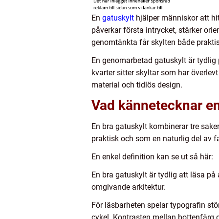
En
gatuskylt
hjälper människor att hitt
påverkar första intrycket, stärker ori
genomtänkta får skylten både praktisk
En genomarbetad gatuskylt är tydlig 
kvarter sitter skyltar som har överle
material och tidlös design.
Vad kännetecknar en
En bra gatuskylt kombinerar tre saker
praktisk och som en naturlig del av 
En enkel definition kan se ut så här:
En bra gatuskylt är tydlig att läsa p
omgivande arkitektur.
För läsbarheten spelar typografin störs
cykel. Kontrasten mellan bottenfärg oc