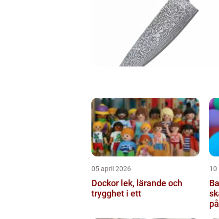
05 april 2026
10
Dockor lek, lärande och
Ba
trygghet i ett
sk
på