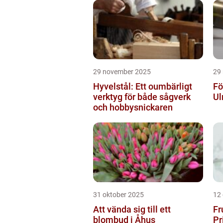
29 november 2025
29
Hyvelstål: Ett oumbärligt
Fö
verktyg för både sågverk
Ul
och hobbysnickaren
31 oktober 2025
12
Att vända sig till ett
Fr
blombud i Åhus
Pr