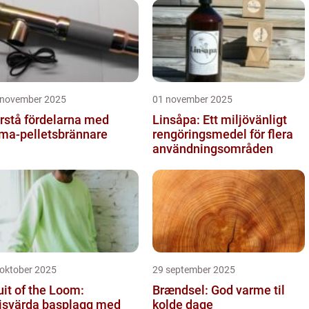
 november 2025
01 november 2025
rstå fördelarna med
Linsåpa: Ett miljövänligt
ma-pelletsbrännare
rengöringsmedel för flera
användningsområden
 oktober 2025
29 september 2025
uit of the Loom:
Brændsel: God varme til
isvärda basplagg med
kolde dage