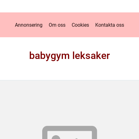
Annonsering
Om oss
Cookies
Kontakta oss
babygym leksaker