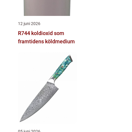
12 juni 2026
R744 koldioxid som
framtidens köldmedium
05 juni 2026