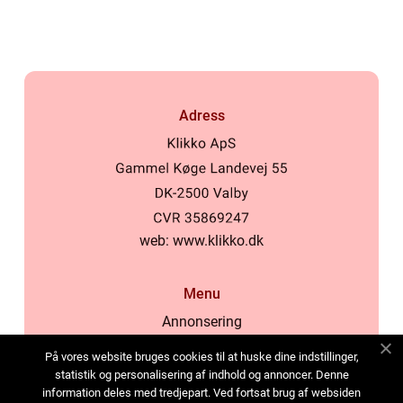
Adress
web:
www.klikko.dk
Menu
Annonsering
Om oss
På vores website bruges cookies til at huske dine indstillinger,
Cookies
statistik og personalisering af indhold og annoncer. Denne
information deles med tredjepart. Ved fortsat brug af websiden
Kontakta oss