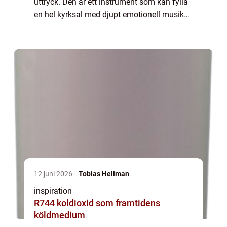
uttryck. Den är ett instrument som kan fylla
en hel kyrksal med djupt emotionell musik
som väcker både andäktighet och efte...
12 juni 2026
Tobias Hellman
inspiration
R744 koldioxid som framtidens
köldmedium