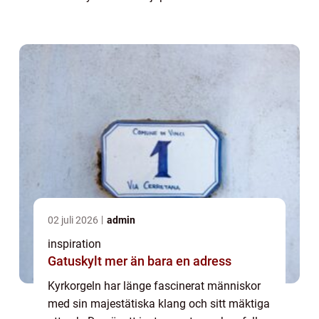
som väcker både andäktighet och efte...
02 juli 2026
admin
inspiration
Gatuskylt mer än bara en adress
Kyrkorgeln har länge fascinerat människor
med sin majestätiska klang och sitt mäktiga