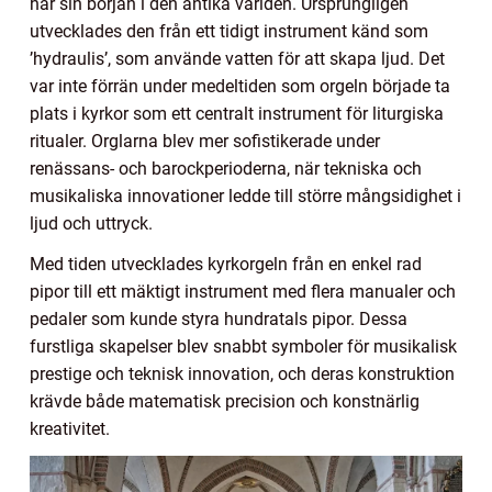
har sin början i den antika världen. Ursprungligen
utvecklades den från ett tidigt instrument känd som
’hydraulis’, som använde vatten för att skapa ljud. Det
var inte förrän under medeltiden som orgeln började ta
plats i kyrkor som ett centralt instrument för liturgiska
ritualer. Orglarna blev mer sofistikerade under
renässans- och barockperioderna, när tekniska och
musikaliska innovationer ledde till större mångsidighet i
ljud och uttryck.
Med tiden utvecklades kyrkorgeln från en enkel rad
pipor till ett mäktigt instrument med flera manualer och
pedaler som kunde styra hundratals pipor. Dessa
furstliga skapelser blev snabbt symboler för musikalisk
prestige och teknisk innovation, och deras konstruktion
krävde både matematisk precision och konstnärlig
kreativitet.