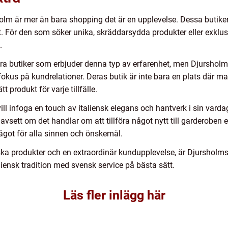
holm är mer än bara shopping det är en upplevelse. Dessa butiker
lt. För den som söker unika, skräddarsydda produkter eller exklu
.
flera butiker som erbjuder denna typ av erfarenhet, men Djurshol
okus på kundrelationer. Deras butik är inte bara en plats där ma
t produkt för varje tillfälle.
l infoga en touch av italiensk elegans och hantverk i sin vardag 
vsett om det handlar om att tillföra något nytt till garderoben el
något för alla sinnen och önskemål.
ska produkter och en extraordinär kundupplevelse, är Djurshol
liensk tradition med svensk service på bästa sätt.
Läs fler inlägg här