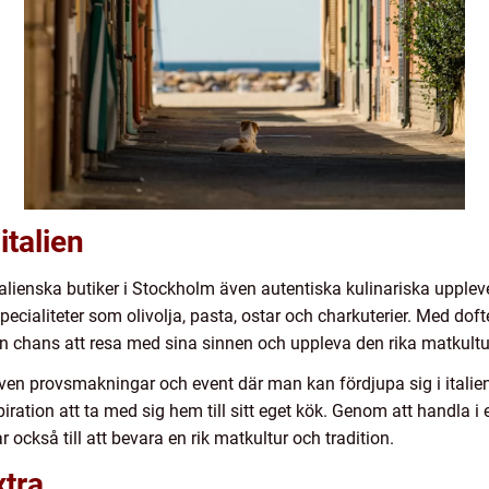
talien
lienska butiker i Stockholm även autentiska kulinariska uppleve
pecialiteter som olivolja, pasta, ostar och charkuterier. Med dof
n chans att resa med sina sinnen och uppleva den rika matkultur
ven provsmakningar och event där man kan fördjupa sig i italie
iration att ta med sig hem till sitt eget kök. Genom att handla i 
 också till att bevara en rik matkultur och tradition.
xtra