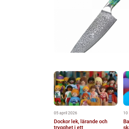
05 april 2026
10
Dockor lek, lärande och
Ba
trygghet i ett
sk