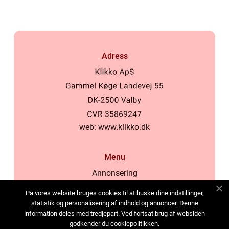
Adress
web:
www.klikko.dk
Menu
Annonsering
Om oss
På vores website bruges cookies til at huske dine indstillinger,
Cookies
statistik og personalisering af indhold og annoncer. Denne
information deles med tredjepart. Ved fortsat brug af websiden
Kontakta oss
godkender du cookiepolitikken.
Sitemap