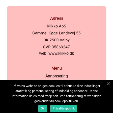
Adress
web:
www.klikko.dk
Menu
Annonsering
Om oss
På vores website bruges cookies til at huske dine indstillinger,
Cookies
statistik og personalisering af indhold og annoncer. Denne
information deles med tredjepart. Ved fortsat brug af websiden
Kontakta oss
godkender du cookiepolitikken.
Sitemap
Ok
Privatlivspolitik