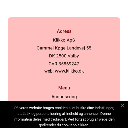
Adress
web:
www.klikko.dk
Menu
Annonsering
Om oss
På vores website bruges cookies til at huske dine indstillinger,
Cookies
statistik og personalisering af indhold og annoncer. Denne
information deles med tredjepart. Ved fortsat brug af websiden
Kontakta oss
godkender du cookiepolitikken.
Sitemap