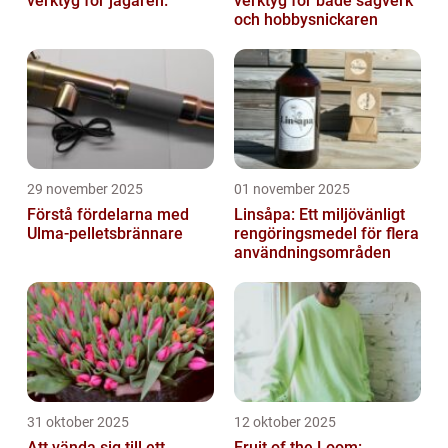
verktyg för jägaren.
verktyg för både sågverk
och hobbysnickaren
29 november 2025
01 november 2025
Förstå fördelarna med
Linsåpa: Ett miljövänligt
Ulma-pelletsbrännare
rengöringsmedel för flera
användningsområden
31 oktober 2025
12 oktober 2025
Att vända sig till ett
Fruit of the Loom: