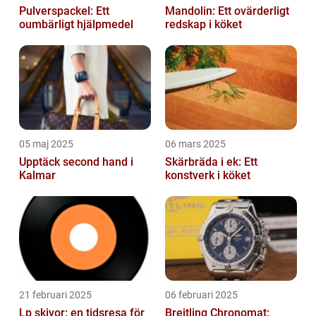
Pulverspackel: Ett
Mandolin: Ett ovärderligt
oumbärligt hjälpmedel
redskap i köket
05 maj 2025
06 mars 2025
Upptäck second hand i
Skärbräda i ek: Ett
Kalmar
konstverk i köket
21 februari 2025
06 februari 2025
Lp skivor: en tidsresa för
Breitling Chronomat: