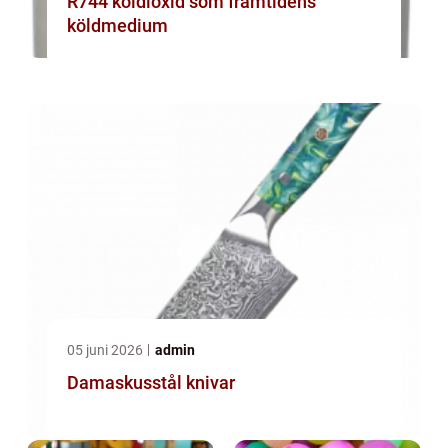
R744 koldioxid som framtidens
köldmedium
05 juni 2026
admin
Damaskusstål knivar