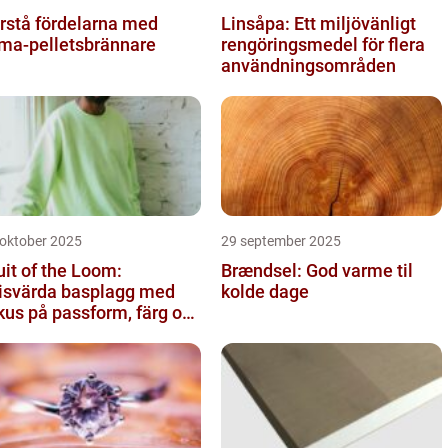
rstå fördelarna med
Linsåpa: Ett miljövänligt
ma-pelletsbrännare
rengöringsmedel för flera
användningsområden
 oktober 2025
29 september 2025
uit of the Loom:
Brændsel: God varme til
isvärda basplagg med
kolde dage
kus på passform, färg och
nktion