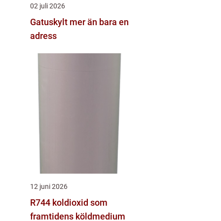
02 juli 2026
Gatuskylt mer än bara en
adress
12 juni 2026
R744 koldioxid som
framtidens köldmedium