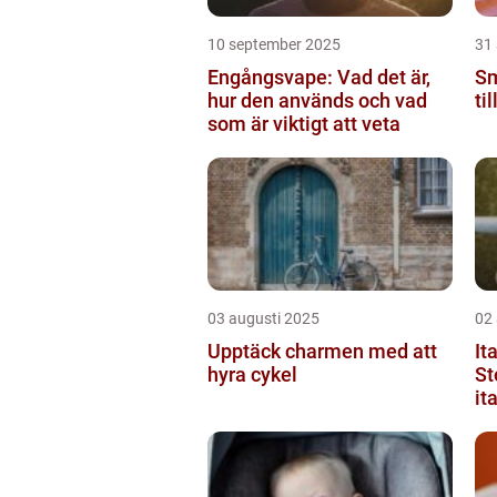
10 september 2025
31
Engångsvape: Vad det är,
Sm
hur den används och vad
ti
som är viktigt att veta
03 augusti 2025
02
Upptäck charmen med att
It
hyra cykel
St
it