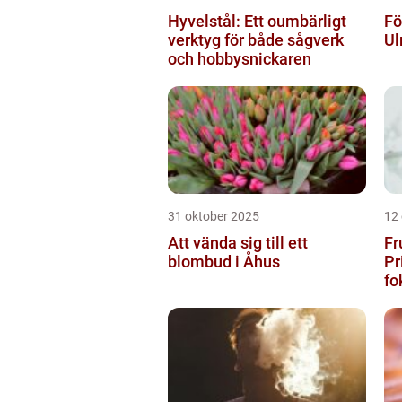
Hyvelstål: Ett oumbärligt
Fö
verktyg för både sågverk
Ul
och hobbysnickaren
31 oktober 2025
12
Att vända sig till ett
Fr
blombud i Åhus
Pr
fo
fu