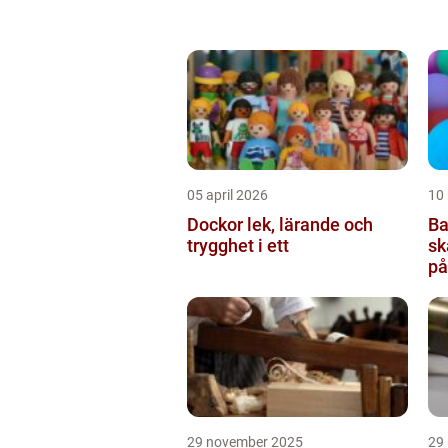
05 april 2026
10
Dockor lek, lärande och
Ba
trygghet i ett
sk
på
29 november 2025
29