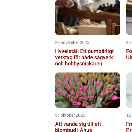
29 november 2025
29
Hyvelstål: Ett oumbärligt
Fö
verktyg för både sågverk
Ul
och hobbysnickaren
31 oktober 2025
12
Att vända sig till ett
Fr
blombud i Åhus
Pr