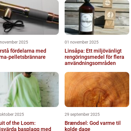
 november 2025
01 november 2025
rstå fördelarna med
Linsåpa: Ett miljövänligt
ma-pelletsbrännare
rengöringsmedel för flera
användningsområden
 oktober 2025
29 september 2025
uit of the Loom:
Brændsel: God varme til
isvärda basplagg med
kolde dage