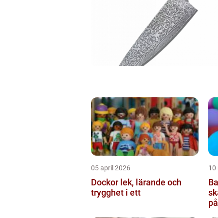
05 april 2026
10
Dockor lek, lärande och
Ba
trygghet i ett
sk
på