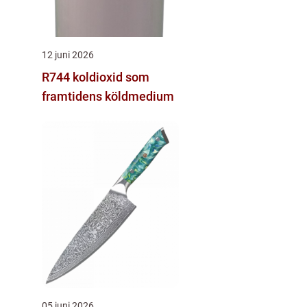
12 juni 2026
R744 koldioxid som
framtidens köldmedium
05 juni 2026