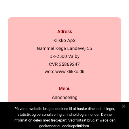
Adress
web:
www.klikko.dk
Menu
Annonsering
Om oss
På vores website bruges cookies til at huske dine indstillinger,
Cookies
statistik og personalisering af indhold og annoncer. Denne
information deles med tredjepart. Ved fortsat brug af websiden
Kontakta oss
godkender du cookiepolitikken.
Sitemap