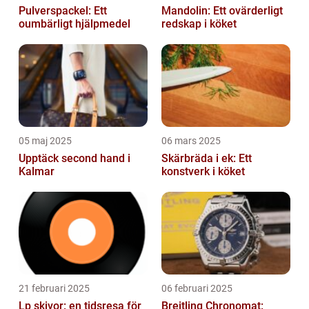
Pulverspackel: Ett
Mandolin: Ett ovärderligt
oumbärligt hjälpmedel
redskap i köket
05 maj 2025
06 mars 2025
Upptäck second hand i
Skärbräda i ek: Ett
Kalmar
konstverk i köket
21 februari 2025
06 februari 2025
Lp skivor: en tidsresa för
Breitling Chronomat: