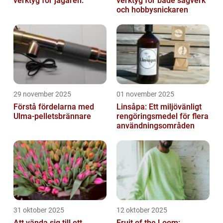
verktyg för jägaren.
verktyg för både sågverk
och hobbysnickaren
29 november 2025
01 november 2025
Förstå fördelarna med
Linsåpa: Ett miljövänligt
Ulma-pelletsbrännare
rengöringsmedel för flera
användningsområden
31 oktober 2025
12 oktober 2025
Att vända sig till ett
Fruit of the Loom: