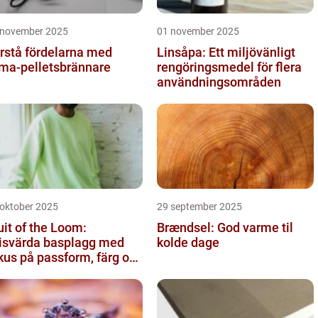
 november 2025
01 november 2025
rstå fördelarna med
Linsåpa: Ett miljövänligt
ma-pelletsbrännare
rengöringsmedel för flera
användningsområden
 oktober 2025
29 september 2025
uit of the Loom:
Brændsel: God varme til
isvärda basplagg med
kolde dage
kus på passform, färg och
nktion