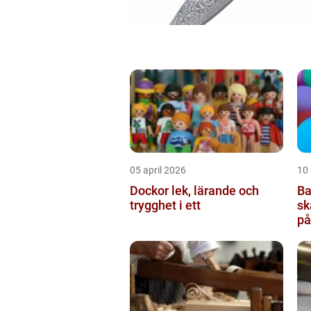
05 april 2026
10
Dockor lek, lärande och
Ba
trygghet i ett
sk
på