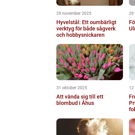
29 november 2025
29
Hyvelstål: Ett oumbärligt
Fö
verktyg för både sågverk
Ul
och hobbysnickaren
31 oktober 2025
12
Att vända sig till ett
Fr
blombud i Åhus
Pr
fo
fu