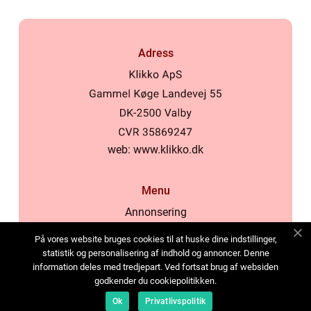
Adress
web:
www.klikko.dk
Menu
Annonsering
Om oss
På vores website bruges cookies til at huske dine indstillinger,
Cookies
statistik og personalisering af indhold og annoncer. Denne
information deles med tredjepart. Ved fortsat brug af websiden
Kontakta oss
godkender du cookiepolitikken.
Sitemap
Ok
Privatlivspolitik