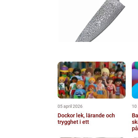
05 april 2026
10
Dockor lek, lärande och
Ba
trygghet i ett
sk
på