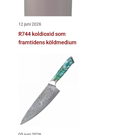
12 juni 2026
R744 koldioxid som
framtidens köldmedium
05 juni 2026