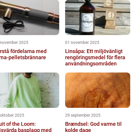
 november 2025
01 november 2025
rstå fördelarna med
Linsåpa: Ett miljövänligt
ma-pelletsbrännare
rengöringsmedel för flera
användningsområden
 oktober 2025
29 september 2025
uit of the Loom:
Brændsel: God varme til
isvärda basplagg med
kolde dage