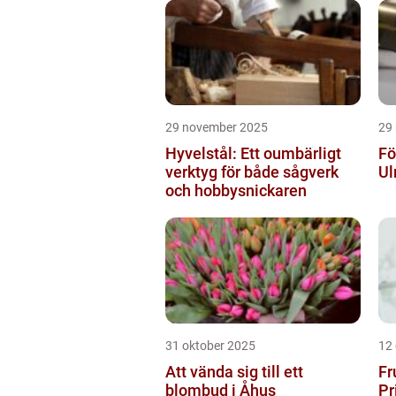
29 november 2025
29
Hyvelstål: Ett oumbärligt
Fö
verktyg för både sågverk
Ul
och hobbysnickaren
31 oktober 2025
12
Att vända sig till ett
Fr
blombud i Åhus
Pr