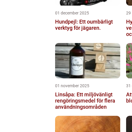
01 december 2025
29
Hundpejl: Ett oumbärligt
Hy
verktyg för jägaren.
ve
oc
01 november 2025
31
Linsåpa: Ett miljövänligt
At
rengöringsmedel för flera
bl
användningsområden