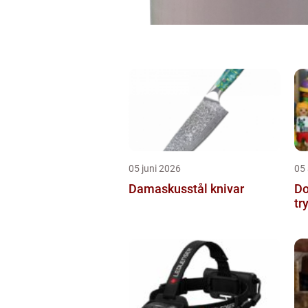
05 juni 2026
05 
Damaskusstål knivar
Dockor 
tr