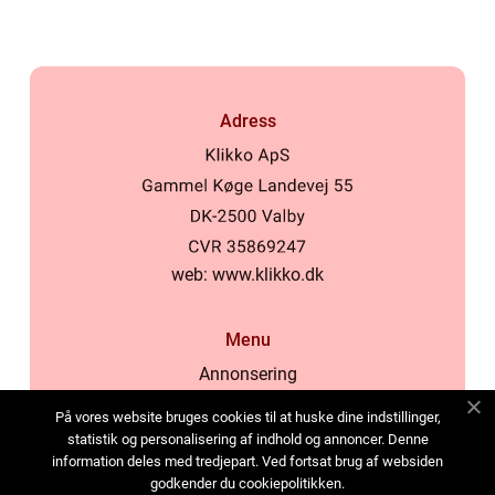
Adress
web:
www.klikko.dk
Menu
Annonsering
Om oss
På vores website bruges cookies til at huske dine indstillinger,
Cookies
statistik og personalisering af indhold og annoncer. Denne
information deles med tredjepart. Ved fortsat brug af websiden
Kontakta oss
godkender du cookiepolitikken.
Sitemap