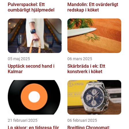
Pulverspackel: Ett
Mandolin: Ett ovärderligt
oumbärligt hjälpmedel
redskap i köket
05 maj 2025
06 mars 2025
Upptäck second hand i
Skärbräda i ek: Ett
Kalmar
konstverk i köket
21 februari 2025
06 februari 2025
Lp skivor: en tidsresa för
Breitling Chronomat: