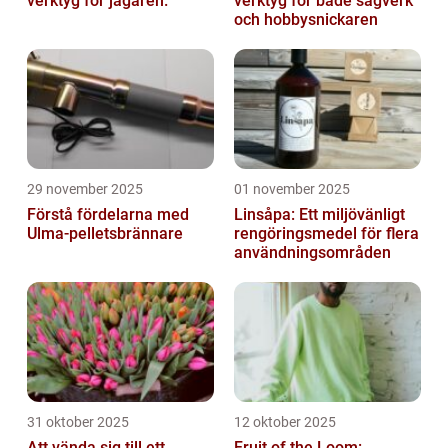
verktyg för jägaren.
verktyg för både sågverk
och hobbysnickaren
29 november 2025
01 november 2025
Förstå fördelarna med
Linsåpa: Ett miljövänligt
Ulma-pelletsbrännare
rengöringsmedel för flera
användningsområden
31 oktober 2025
12 oktober 2025
Att vända sig till ett
Fruit of the Loom: