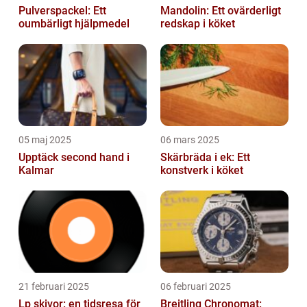
Pulverspackel: Ett
Mandolin: Ett ovärderligt
oumbärligt hjälpmedel
redskap i köket
05 maj 2025
06 mars 2025
Upptäck second hand i
Skärbräda i ek: Ett
Kalmar
konstverk i köket
21 februari 2025
06 februari 2025
Lp skivor: en tidsresa för
Breitling Chronomat: