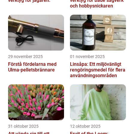
verktyg för jägaren.
verktyg för både sågverk
och hobbysnickaren
29 november 2025
01 november 2025
Förstå fördelarna med
Linsåpa: Ett miljövänligt
Ulma-pelletsbrännare
rengöringsmedel för flera
användningsområden
31 oktober 2025
12 oktober 2025
Att vända sig till ett
Fruit of the Loom: