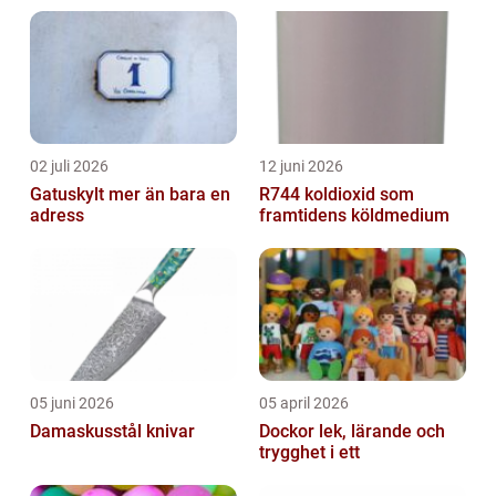
som är populära, och även diskutera kvan...
02 juli 2026
12 juni 2026
Gatuskylt mer än bara en
R744 koldioxid som
adress
framtidens köldmedium
05 juni 2026
05 april 2026
Damaskusstål knivar
Dockor lek, lärande och
trygghet i ett