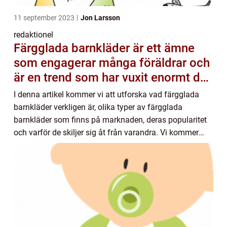
11 september 2023
Jon Larsson
redaktionel
Färgglada barnkläder är ett ämne
som engagerar många föräldrar och
är en trend som har vuxit enormt de
senaste åren
I denna artikel kommer vi att utforska vad färgglada
barnkläder verkligen är, olika typer av färgglada
barnkläder som finns på marknaden, deras popularitet
och varför de skiljer sig åt från varandra. Vi kommer
också att undersöka det historiska persp...