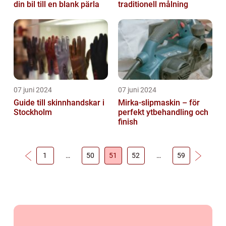
din bil till en blank pärla
traditionell målning
07 juni 2024
07 juni 2024
Guide till skinnhandskar i
Mirka-slipmaskin – för
Stockholm
perfekt ytbehandling och
finish
1
…
50
51
52
…
59