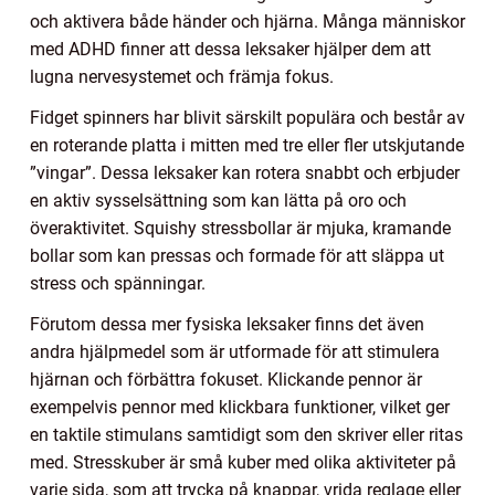
och aktivera både händer och hjärna. Många människor
med ADHD finner att dessa leksaker hjälper dem att
lugna nervesystemet och främja fokus.
Fidget spinners har blivit särskilt populära och består av
en roterande platta i mitten med tre eller fler utskjutande
”vingar”. Dessa leksaker kan rotera snabbt och erbjuder
en aktiv sysselsättning som kan lätta på oro och
överaktivitet. Squishy stressbollar är mjuka, kramande
bollar som kan pressas och formade för att släppa ut
stress och spänningar.
Förutom dessa mer fysiska leksaker finns det även
andra hjälpmedel som är utformade för att stimulera
hjärnan och förbättra fokuset. Klickande pennor är
exempelvis pennor med klickbara funktioner, vilket ger
en taktile stimulans samtidigt som den skriver eller ritas
med. Stresskuber är små kuber med olika aktiviteter på
varje sida, som att trycka på knappar, vrida reglage eller