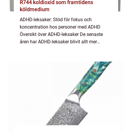
R744 koldioxid som framtidens
köldmedium
ADHD-leksaker: Stöd för fokus och
koncentration hos personer med ADHD
Översikt över ADHD-leksaker De senaste
åren har ADHD-leksaker blivit allt mer
populära som ett hjälpmedel för personer
med ADHD att öka sin fokus och
koncentration. Dessa leksaker ...