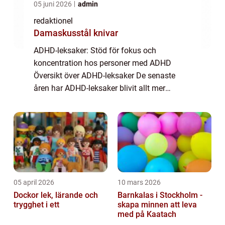
05 juni 2026
admin
redaktionel
Damaskusstål knivar
ADHD-leksaker: Stöd för fokus och
koncentration hos personer med ADHD
Översikt över ADHD-leksaker De senaste
åren har ADHD-leksaker blivit allt mer
populära som ett hjälpmedel för personer
med ADHD att öka sin fokus och
koncentration. Dessa leksaker ...
05 april 2026
10 mars 2026
Dockor lek, lärande och
Barnkalas i Stockholm -
trygghet i ett
skapa minnen att leva
med på Kaatach