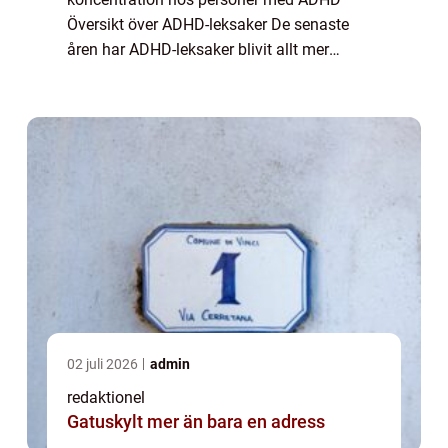
Översikt över ADHD-leksaker De senaste
åren har ADHD-leksaker blivit allt mer
populära som ett hjälpmedel för personer
med ADHD att öka sin fokus och
koncentration. Dessa leksaker ...
02 juli 2026
admin
redaktionel
Gatuskylt mer än bara en adress