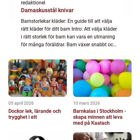
redaktionel
Damaskusstål knivar
Barnstorlekar kläder: En guide till att välja
rätt kläder för ditt barn Intro: Att välja kläder
i rätt storlek för barn kan vara en utmaning
för många föräldrar. Barn växer snabbt och
det kan vara svårt att veta vilken storlek som
kommer att passa bä...
05 april 2026
10 mars 2026
Dockor lek, lärande och
Barnkalas i Stockholm -
trygghet i ett
skapa minnen att leva
med på Kaatach