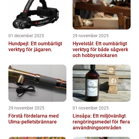
01 december 2025
29 november 2025
Hundpejl: Ett oumbärligt
Hyvelstål: Ett oumbärligt
verktyg för jägaren.
verktyg för både sågverk
och hobbysnickaren
29 november 2025
01 november 2025
Förstå fördelarna med
Linsåpa: Ett miljövänligt
Ulma-pelletsbrännare
rengöringsmedel för flera
användningsområden