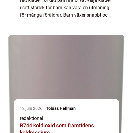
rätt kläder för ditt barn Intro: Att välja kläder
i rätt storlek för barn kan vara en utmaning
för många föräldrar. Barn växer snabbt och
det kan vara svårt att veta vilken storlek som
kommer att passa bä...
12 juni 2026
Tobias Hellman
redaktionel
R744 koldioxid som framtidens
köldmedium