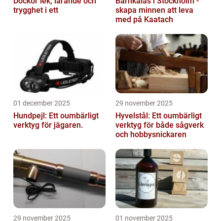
Dockor lek, lärande och
Barnkalas i Stockholm -
trygghet i ett
skapa minnen att leva
med på Kaatach
01 december 2025
29 november 2025
Hundpejl: Ett oumbärligt
Hyvelstål: Ett oumbärligt
verktyg för jägaren.
verktyg för både sågverk
och hobbysnickaren
29 november 2025
01 november 2025