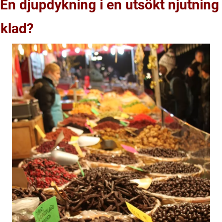
En djupdykning i en utsökt njutning
oklad?