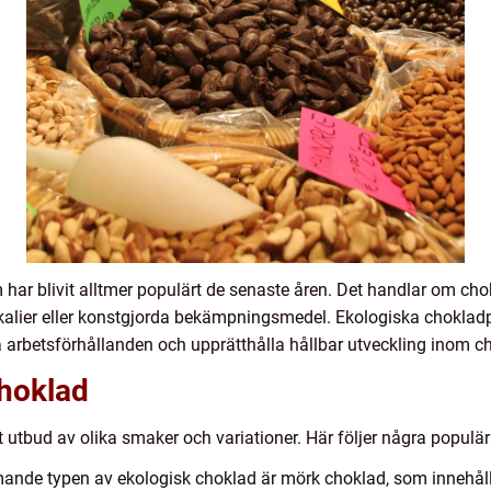
 har blivit alltmer populärt de senaste åren. Det handlar om c
alier eller konstgjorda bekämpningsmedel. Ekologiska chokladpr
a arbetsförhållanden och upprätthålla hållbar utveckling inom c
choklad
t utbud av olika smaker och variationer. Här följer några populä
nde typen av ekologisk choklad är mörk choklad, som innehåll