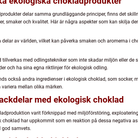
ika ekologiska chokladprodukter
adprodukter delar samma grundläggande principer, finns det skil
er, smaker och kvalitet. Här är några aspekter som kan skilja d
a delar av världen, vilket kan påverka smaken och aromerna i ch
 tillverkas med odlingstekniker som inte skadar miljön eller de
 och ha sina egna riktlinjer för ekologisk odling.
s också andra ingredienser i ekologisk choklad, som socker, mjöl
 variera mellan olika märken.
nackdelar med ekologisk choklad
kladproduktion varit förknippad med miljöförstöring, exploateri
choklad har uppkommit som en reaktion på dessa negativa aspekt
d god samvets.