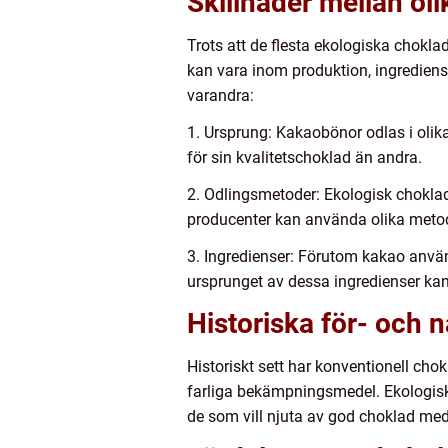
Skillnader mellan ol
Trots att de flesta ekologiska chokl
kan vara inom produktion, ingrediens
varandra:
1. Ursprung: Kakaobönor odlas i olik
för sin kvalitetschoklad än andra.
2. Odlingsmetoder: Ekologisk choklad
producenter kan använda olika metoder
3. Ingredienser: Förutom kakao använd
ursprunget av dessa ingredienser kan
Historiska för- och 
Historiskt sett har konventionell cho
farliga bekämpningsmedel. Ekologisk 
de som vill njuta av god choklad me