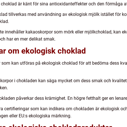
hoklad är känt för sina antioxidanteffekter och den förmåga att 
ad tillverkas med användning av ekologisk mjölk istället för ko
klad.
 inte innehåller kakaoskorpor som mörk eller mjölkchoklad, kan e
och har en mer delikat smak.
gar om ekologisk choklad
ar som kan utföras på ekologisk choklad för att bedöma dess kva
orpor i chokladen kan säga mycket om dess smak och kvalitet. G
aken.
kladen påverkar dess krämighet. En högre fetthalt ger en lenare
flera certifieringar som kan indikera om chokladen är ekologisk och
ngen eller EU:s ekologiska märkning.