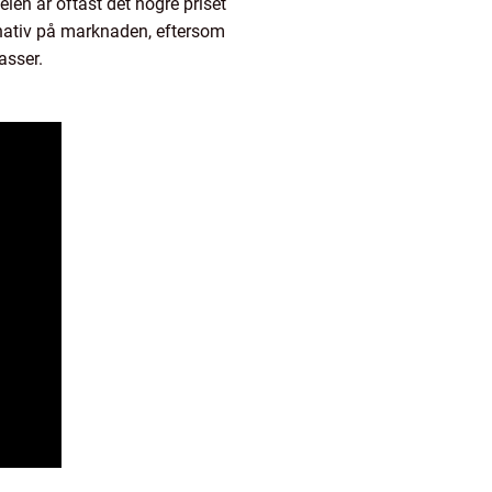
len är oftast det högre priset
rnativ på marknaden, eftersom
asser.