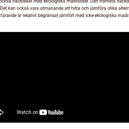
et också nackdelar med ekologiska madrasser. Den främsta nackde
 Det kan också vara utmanande att hitta och jämföra olika alte
farande är relativt begränsat jämfört med icke-ekologiska madr