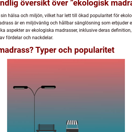
ndlig översikt över ”ekologisk madr
 hälsa och miljön, vilket har lett till ökad popularitet för ekolog
adrass är en miljövänlig och hållbar sänglösning som erbjuder 
ka aspekter av ekologiska madrasser, inklusive deras definition, t
v fördelar och nackdelar.
madrass? Typer och popularitet