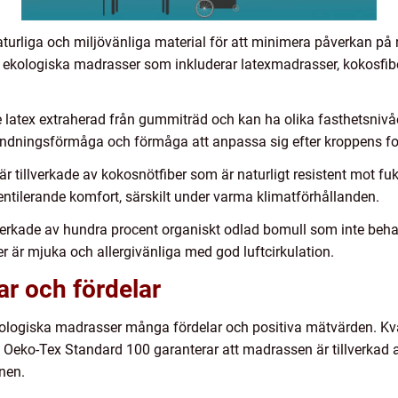
aturliga och miljövänliga material för att minimera påverkan på
av ekologiska madrasser som inkluderar latexmadrasser, kokosfi
e latex extraherad från gummiträd och kan ha olika fasthetsniv
, andningsförmåga och förmåga att anpassa sig efter kroppens f
r tillverkade av kokosnötfiber som är naturligt resistent mot fu
entilerande komfort, särskilt under varma klimatförhållanden.
verkade av hundra procent organiskt odlad bomull som inte beha
r mjuka och allergivänliga med god luftcirkulation.
ar och fördelar
ekologiska madrasser många fördelar och positiva mätvärden. K
Oeko-Tex Standard 100 garanterar att madrassen är tillverkad 
mnen.