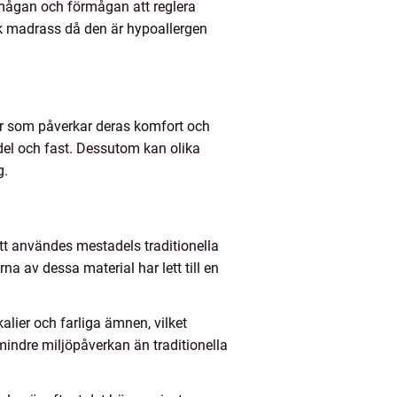
rmågan och förmågan att reglera
sk madrass då den är hypoallergen
er som påverkar deras komfort och
del och fast. Dessutom kan olika
g.
ett användes mestadels traditionella
a av dessa material har lett till en
ier och farliga ämnen, vilket
mindre miljöpåverkan än traditionella