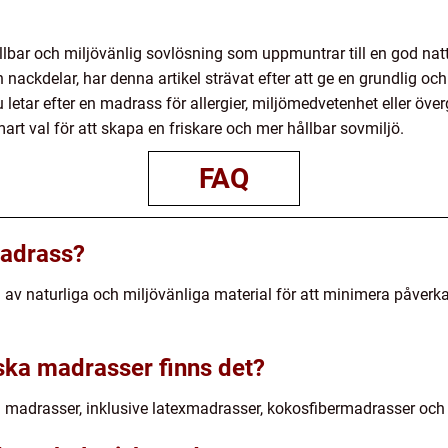
lbar och miljövänlig sovlösning som uppmuntrar till en god natt
nackdelar, har denna artikel strävat efter att ge en grundlig och
letar efter en madrass för allergier, miljömedvetenhet eller öve
rt val för att skapa en friskare och mer hållbar sovmiljö.
FAQ
madrass?
 av naturliga och miljövänliga material för att minimera påverk
iska madrasser finns det?
ka madrasser, inklusive latexmadrasser, kokosfibermadrasser oc