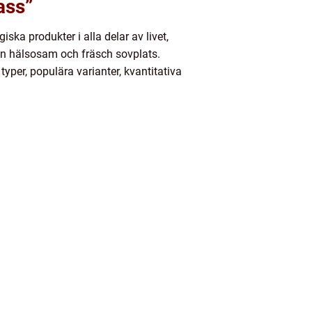
ass”
iska produkter i alla delar av livet,
en hälsosam och fräsch sovplats.
yper, populära varianter, kvantitativa