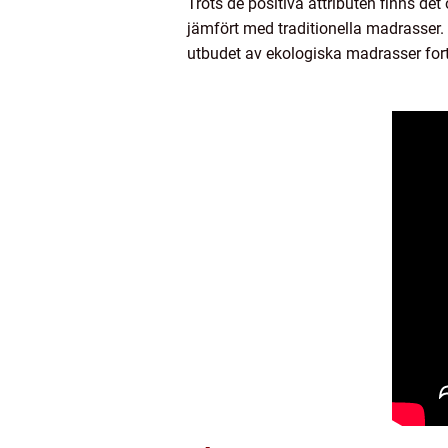
Trots de positiva attributen finns d
jämfört med traditionella madrasser.
utbudet av ekologiska madrasser fort