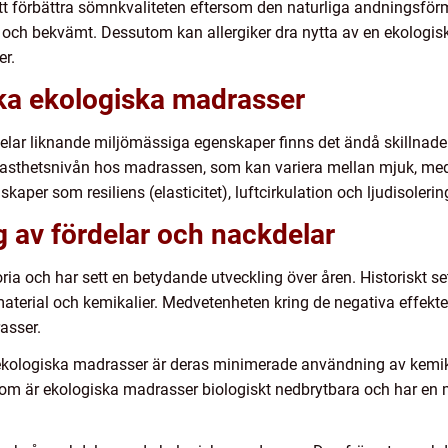
att förbättra sömnkvaliteten eftersom den naturliga andningsfö
 och bekvämt. Dessutom kan allergiker dra nytta av en ekologi
er.
ika ekologiska madrasser
delar liknande miljömässiga egenskaper finns det ändå skillnad
är fasthetsnivån hos madrassen, som kan variera mellan mjuk, me
aper som resiliens (elasticitet), luftcirkulation och ljudisolerin
 av fördelar och nackdelar
ria och har sett en betydande utveckling över åren. Historiskt s
aterial och kemikalier. Medvetenheten kring de negativa effektern
asser.
kologiska madrasser är deras minimerade användning av kemikal
sutom är ekologiska madrasser biologiskt nedbrytbara och har en 