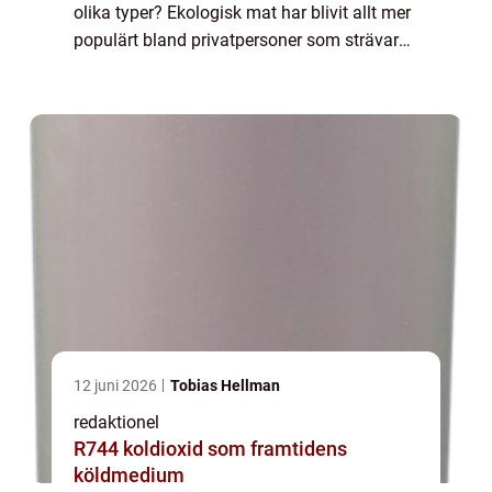
olika typer? Ekologisk mat har blivit allt mer
populärt bland privatpersoner som strävar
efter hållbarhet och en hälsosam livsstil.
Men vad innebär det egentligen a...
12 juni 2026
Tobias Hellman
redaktionel
R744 koldioxid som framtidens
köldmedium