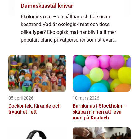
Damaskusstål knivar
Ekologisk mat – en hållbar och hälsosam
kosttrend Vad är ekologisk mat och dess
olika typer? Ekologisk mat har blivit allt mer
populärt bland privatpersoner som strävar
efter hållbarhet och en hälsosam livsstil.
Men vad innebär det egentligen a...
05 april 2026
10 mars 2026
Dockor lek, lärande och
Barnkalas i Stockholm -
trygghet i ett
skapa minnen att leva
med på Kaatach