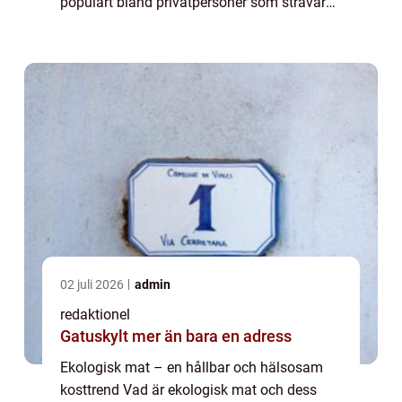
populärt bland privatpersoner som strävar
efter hållbarhet och en hälsosam livsstil.
Men vad innebär det egentligen a...
02 juli 2026
admin
redaktionel
Gatuskylt mer än bara en adress
Ekologisk mat – en hållbar och hälsosam
kosttrend Vad är ekologisk mat och dess