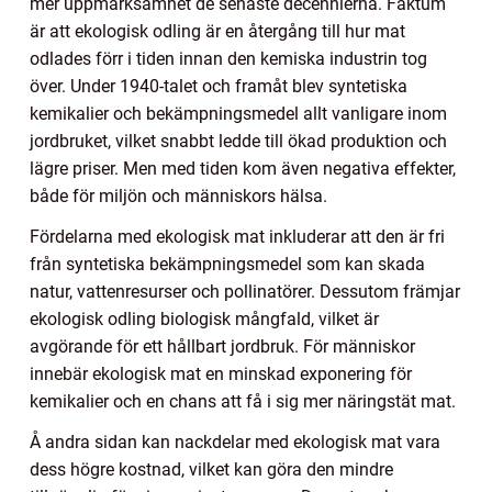
mer uppmärksamhet de senaste decennierna. Faktum
är att ekologisk odling är en återgång till hur mat
odlades förr i tiden innan den kemiska industrin tog
över. Under 1940-talet och framåt blev syntetiska
kemikalier och bekämpningsmedel allt vanligare inom
jordbruket, vilket snabbt ledde till ökad produktion och
lägre priser. Men med tiden kom även negativa effekter,
både för miljön och människors hälsa.
Fördelarna med ekologisk mat inkluderar att den är fri
från syntetiska bekämpningsmedel som kan skada
natur, vattenresurser och pollinatörer. Dessutom främjar
ekologisk odling biologisk mångfald, vilket är
avgörande för ett hållbart jordbruk. För människor
innebär ekologisk mat en minskad exponering för
kemikalier och en chans att få i sig mer näringstät mat.
Å andra sidan kan nackdelar med ekologisk mat vara
dess högre kostnad, vilket kan göra den mindre