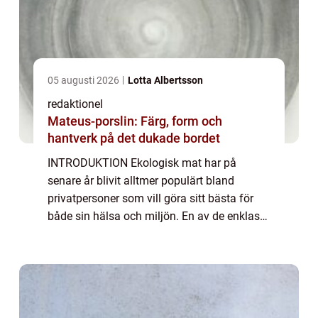
05 augusti 2026
Lotta Albertsson
redaktionel
Mateus-porslin: Färg, form och
hantverk på det dukade bordet
INTRODUKTION Ekologisk mat har på
senare år blivit alltmer populärt bland
privatpersoner som vill göra sitt bästa för
både sin hälsa och miljön. En av de enklaste
och mest bekväma sätten att införliva
ekologisk mat i vardagen är genom att
prenumerera...