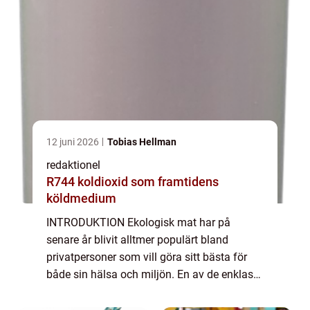
12 juni 2026
Tobias Hellman
redaktionel
R744 koldioxid som framtidens
köldmedium
INTRODUKTION Ekologisk mat har på
senare år blivit alltmer populärt bland
privatpersoner som vill göra sitt bästa för
både sin hälsa och miljön. En av de enklaste
och mest bekväma sätten att införliva
ekologisk mat i vardagen är genom att