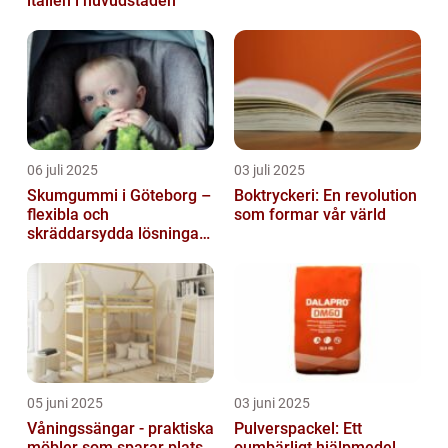
italien i huvudstaden
06 juli 2025
03 juli 2025
Skumgummi i Göteborg –
Boktryckeri: En revolution
flexibla och
som formar vår värld
skräddarsydda lösningar
för alla behov
05 juni 2025
03 juni 2025
Våningssängar - praktiska
Pulverspackel: Ett
möbler som sparar plats
oumbärligt hjälpmedel