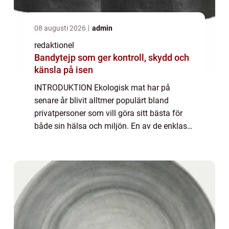
08 augusti 2026
admin
redaktionel
Bandytejp som ger kontroll, skydd och
känsla på isen
INTRODUKTION Ekologisk mat har på
senare år blivit alltmer populärt bland
privatpersoner som vill göra sitt bästa för
både sin hälsa och miljön. En av de enklaste
och mest bekväma sätten att införliva
ekologisk mat i vardagen är genom att
prenumerera...