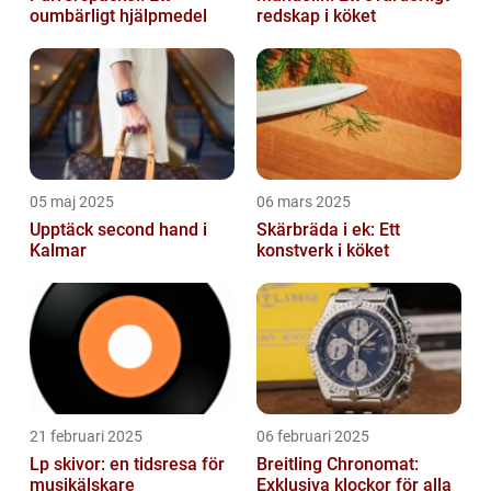
oumbärligt hjälpmedel
redskap i köket
05 maj 2025
06 mars 2025
Upptäck second hand i
Skärbräda i ek: Ett
Kalmar
konstverk i köket
21 februari 2025
06 februari 2025
Lp skivor: en tidsresa för
Breitling Chronomat:
musikälskare
Exklusiva klockor för alla