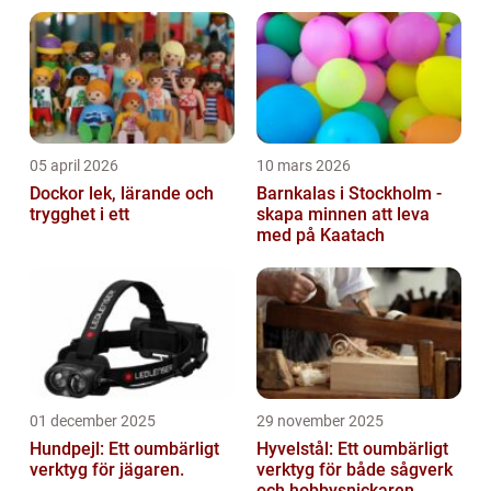
olika aspekter. Huvudsakligen är EU:s
ekologisk...
05 april 2026
10 mars 2026
Dockor lek, lärande och
Barnkalas i Stockholm -
trygghet i ett
skapa minnen att leva
med på Kaatach
01 december 2025
29 november 2025
Hundpejl: Ett oumbärligt
Hyvelstål: Ett oumbärligt
verktyg för jägaren.
verktyg för både sågverk
och hobbysnickaren