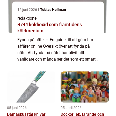
12 juni 2026
Tobias Hellman
redaktionel
R744 koldioxid som framtidens
köldmedium
Fynda på nätet – En guide till att göra bra
affärer online Översikt över att fynda på
nätet Att fynda på nätet har blivit allt
vanligare och många ser det som ett smart
sätt att spara pengar på. Genom att handla
online kan man ofta hitta produk...
05 juni 2026
05 april 2026
Damaskusstål knivar
Dockor lek, lärande och