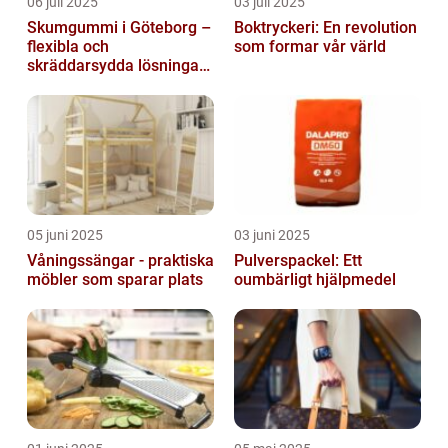
06 juli 2025
03 juli 2025
Skumgummi i Göteborg –
Boktryckeri: En revolution
flexibla och
som formar vår värld
skräddarsydda lösningar
för alla behov
05 juni 2025
03 juni 2025
Våningssängar - praktiska
Pulverspackel: Ett
möbler som sparar plats
oumbärligt hjälpmedel