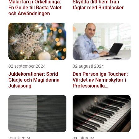
Målarfärg i Örkelljunga:
Skydda ditt hem från
En Guide till Bästa Valet
fåglar med Birdblocker
och Användningen
02 september 2024
02 augusti 2024
Juldekorationer: Sprid
Den Personliga Touchen:
Glädje och Magi denna
Värdet av Namnskyltar i
Julsäsong
Professionella
Sammanhang
31 juli 2024
31 juli 2024