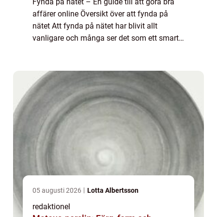
Fynda på nätet – En guide till att göra bra
affärer online Översikt över att fynda på
nätet Att fynda på nätet har blivit allt
vanligare och många ser det som ett smart
sätt att spara pengar på. Genom att handla
online kan man ofta hitta produk...
05 augusti 2026
Lotta Albertsson
redaktionel