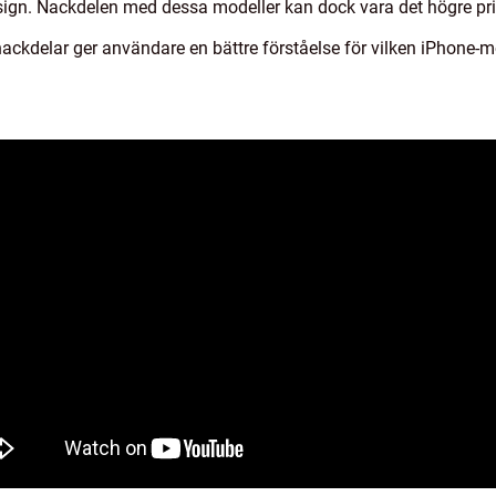
gn. Nackdelen med dessa modeller kan dock vara det högre pri
ackdelar ger användare en bättre förståelse för vilken iPhone-