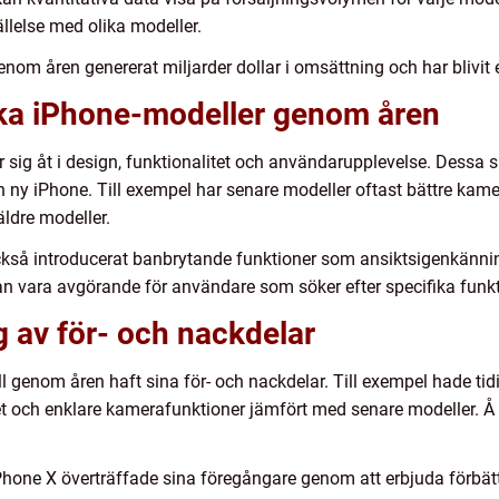
llelse med olika modeller.
genom åren genererat miljarder dollar i omsättning och har blivit
lika iPhone-modeller genom åren
 sig åt i design, funktionalitet och användarupplevelse. Dessa 
ny iPhone. Till exempel har senare modeller oftast bättre kame
ldre modeller.
så introducerat banbrytande funktioner som ansiktsigenkänning
an vara avgörande för användare som söker efter specifika funkt
 av för- och nackdelar
ell genom åren haft sina för- och nackdelar. Till exempel hade t
t och enklare kamerafunktioner jämfört med senare modeller. Å
one X överträffade sina föregångare genom att erbjuda förbättra