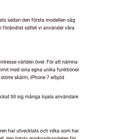
ats sedan den första modellen såg
 förändrat sättet vi använder våra
intresse världen över. För att nämna
ommit med sina egna unika funktioner
större skärm, iPhone 7 erbjöd
ckat till sig många lojala användare
ren har utvecklats och vilka som har
ell, den totala marknadsandelen för