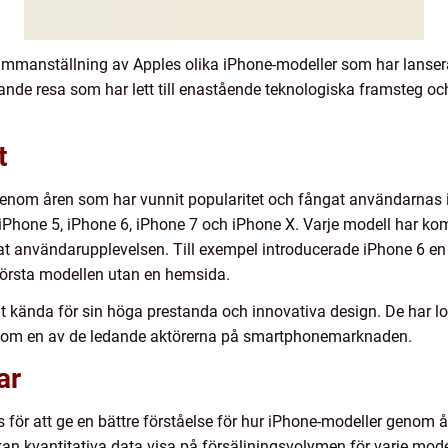
mmanställning av Apples olika iPhone-modeller som har lanser
ande resa som har lett till enastående teknologiska framsteg och
t
r genom åren som har vunnit popularitet och fångat användarnas 
 iPhone 5, iPhone 6, iPhone 7 och iPhone X. Varje modell har k
t användarupplevelsen. Till exempel introducerade iPhone 6 en 
första modellen utan en hemsida.
t kända för sin höga prestanda och innovativa design. De har lo
 som en av de ledande aktörerna på smartphonemarknaden.
ar
för att ge en bättre förståelse för hur iPhone-modeller genom å
 kan kvantitativa data visa på försäljningsvolymen för varje mod