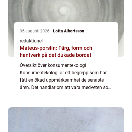
05 augusti 2026
Lotta Albertsson
redaktionel
Mateus-porslin: Färg, form och
hantverk på det dukade bordet
Översikt över konsumentekologi
Konsumentekologi är ett begrepp som har
fått en ökad uppmärksamhet de senaste
åren. Det handlar om att vara medveten som
konsument, och att göra val som främjar en
hållbar utveckling och bevarandet av vår
planet. Genom ...