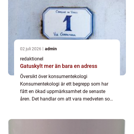
02 juli 2026
admin
redaktionel
Gatuskylt mer än bara en adress
Översikt över konsumentekologi
Konsumentekologi är ett begrepp som har
fått en ökad uppmärksamhet de senaste
åren. Det handlar om att vara medveten som
konsument, och att göra val som främjar en
hållbar utveckling och bevarandet av vår
planet. Genom ...