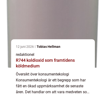
12 juni 2026
Tobias Hellman
redaktionel
R744 koldioxid som framtidens
köldmedium
Översikt över konsumentekologi
Konsumentekologi är ett begrepp som har
fått en ökad uppmärksamhet de senaste
åren. Det handlar om att vara medveten som
konsument, och att göra val som främjar en
hållbar utveckling och bevarandet av vår