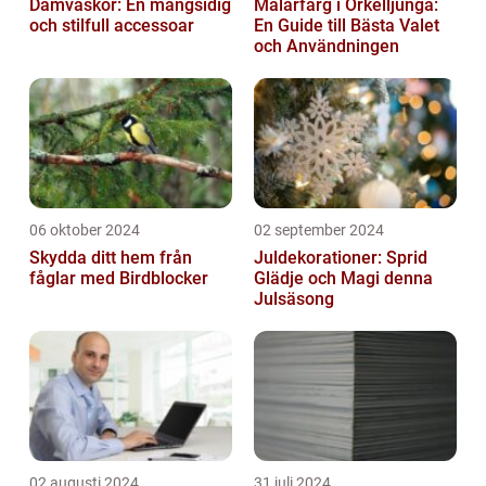
Damväskor: En mångsidig
Målarfärg i Örkelljunga:
och stilfull accessoar
En Guide till Bästa Valet
och Användningen
06 oktober 2024
02 september 2024
Skydda ditt hem från
Juldekorationer: Sprid
fåglar med Birdblocker
Glädje och Magi denna
Julsäsong
02 augusti 2024
31 juli 2024