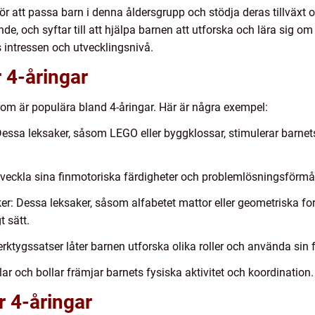
ör att passa barn i denna åldersgrupp och stödja deras tillväxt 
e, och syftar till att hjälpa barnen att utforska och lära sig om
 intressen och utvecklingsnivå.
r 4-åringar
 som är populära bland 4-åringar. Här är några exempel:
Dessa leksaker, såsom LEGO eller byggklossar, stimulerar barnets
 utveckla sina finmotoriska färdigheter och problemlösningsförm
r: Dessa leksaker, såsom alfabetet mattor eller geometriska for
 sätt.
erktygssatser låter barnen utforska olika roller och använda sin 
ar och bollar främjar barnets fysiska aktivitet och koordination.
r 4-åringar