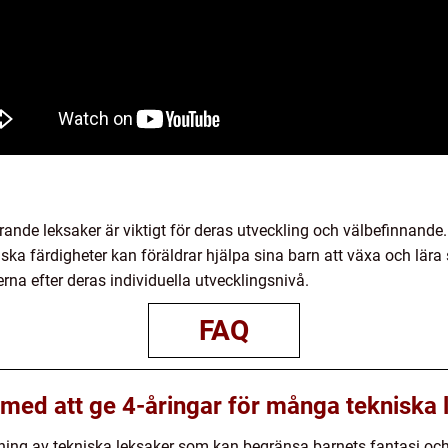
rande leksaker är viktigt för deras utveckling och välbefinnand
iska färdigheter kan föräldrar hjälpa sina barn att växa och lära s
na efter deras individuella utvecklingsnivå.
FAQ
r med att ge 4-åringar för många tekniska
tning av tekniska leksaker som kan begränsa barnets fantasi och kr