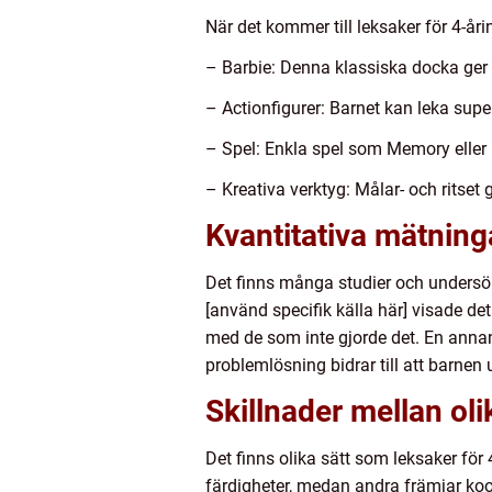
När det kommer till leksaker för 4-år
– Barbie: Denna klassiska docka ger b
– Actionfigurer: Barnet kan leka sup
– Spel: Enkla spel som Memory eller 
– Kreativa verktyg: Målar- och ritset g
Kvantitativa mätning
Det finns många studier och undersök
[använd specifik källa här] visade de
med de som inte gjorde det. En annan 
problemlösning bidrar till att barnen 
Skillnader mellan oli
Det finns olika sätt som leksaker för 
färdigheter, medan andra främjar koor