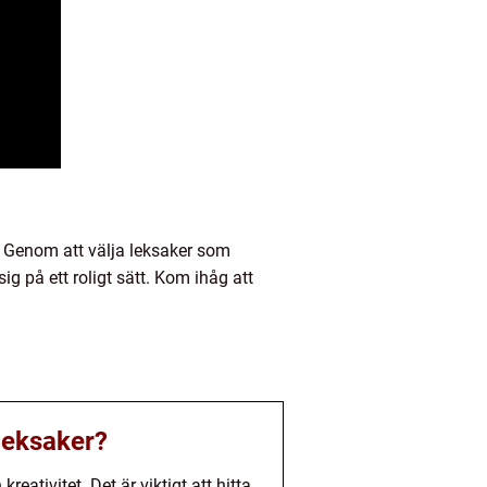
e. Genom att välja leksaker som
ig på ett roligt sätt. Kom ihåg att
 leksaker?
eativitet. Det är viktigt att hitta