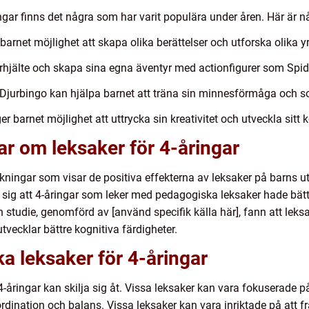
ingar finns det några som har varit populära under åren. Här är 
arnet möjlighet att skapa olika berättelser och utforska olika y
erhjälte och skapa sina egna äventyr med actionfigurer som Spi
Djurbingo kan hjälpa barnet att träna sin minnesförmåga och so
er barnet möjlighet att uttrycka sin kreativitet och utveckla sitt 
ar om leksaker för 4-åringar
ningar som visar de positiva effekterna av leksaker på barns ut
t sig att 4-åringar som leker med pedagogiska leksaker hade bätt
studie, genomförd av [använd specifik källa här], fann att leksa
utvecklar bättre kognitiva färdigheter.
ka leksaker för 4-åringar
4-åringar kan skilja sig åt. Vissa leksaker kan vara fokuserade p
dination och balans. Vissa leksaker kan vara inriktade på att f