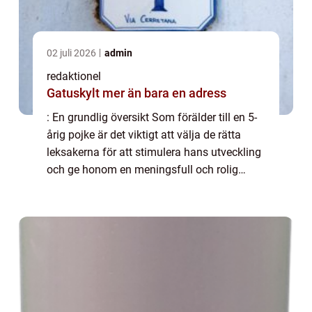
02 juli 2026
admin
redaktionel
Gatuskylt mer än bara en adress
: En grundlig översikt Som förälder till en 5-
årig pojke är det viktigt att välja de rätta
leksakerna för att stimulera hans utveckling
och ge honom en meningsfull och rolig
lekupplevelse. I denna artikel kommer vi att
ge en översikt över leksaker so...