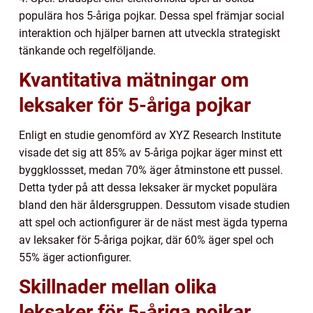
populära hos 5-åriga pojkar. Dessa spel främjar social
interaktion och hjälper barnen att utveckla strategiskt
tänkande och regelföljande.
Kvantitativa mätningar om
leksaker för 5-åriga pojkar
Enligt en studie genomförd av XYZ Research Institute
visade det sig att 85% av 5-åriga pojkar äger minst ett
byggklossset, medan 70% äger åtminstone ett pussel.
Detta tyder på att dessa leksaker är mycket populära
bland den här åldersgruppen. Dessutom visade studien
att spel och actionfigurer är de näst mest ägda typerna
av leksaker för 5-åriga pojkar, där 60% äger spel och
55% äger actionfigurer.
Skillnader mellan olika
leksaker för 5-åriga pojkar