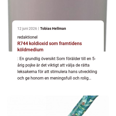
12 juni 2026
Tobias Hellman
redaktionel
R744 koldioxid som framtidens
köldmedium
: En grundlig översikt Som förälder till en 5-
årig pojke är det viktigt att välja de rätta
leksakerna för att stimulera hans utveckling
och ge honom en meningsfull och rolig
lekupplevelse. I denna artikel kommer vi att
ge en översikt över leksaker so...