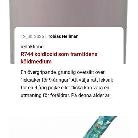
12 juni 2026
Tobias Hellman
redaktionel
R744 koldioxid som framtidens
köldmedium
En övergripande, grundlig översikt över
”leksaker för 9-åringar” Att välja rätt leksak
för en 9-årig pojke eller flicka kan vara en
utmaning för föräldrar. På denna ålder är
barnen inne i en fas av snabb utveckling
både fysiskt och intell...