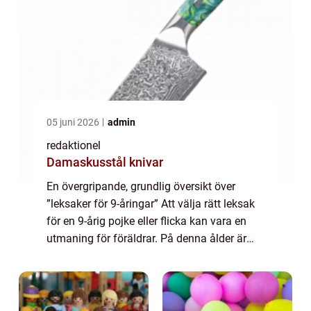
05 juni 2026
admin
redaktionel
Damaskusstål knivar
En övergripande, grundlig översikt över
”leksaker för 9-åringar” Att välja rätt leksak
för en 9-årig pojke eller flicka kan vara en
utmaning för föräldrar. På denna ålder är
barnen inne i en fas av snabb utveckling
både fysiskt och intell...