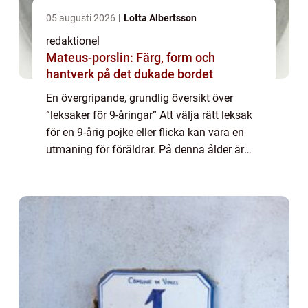
05 augusti 2026
Lotta Albertsson
redaktionel
Mateus-porslin: Färg, form och
hantverk på det dukade bordet
En övergripande, grundlig översikt över
”leksaker för 9-åringar” Att välja rätt leksak
för en 9-årig pojke eller flicka kan vara en
utmaning för föräldrar. På denna ålder är
barnen inne i en fas av snabb utveckling
både fysiskt och intell...