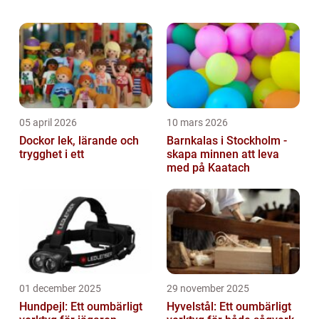
avgörande roll i deras lärande och
underhållning. I denna artikel kommer vi att
g...
05 april 2026
10 mars 2026
Dockor lek, lärande och
Barnkalas i Stockholm -
trygghet i ett
skapa minnen att leva
med på Kaatach
01 december 2025
29 november 2025
Hundpejl: Ett oumbärligt
Hyvelstål: Ett oumbärligt