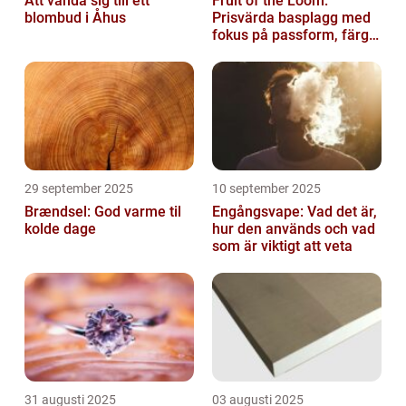
Att vända sig till ett
Fruit of the Loom:
blombud i Åhus
Prisvärda basplagg med
fokus på passform, färg
och funktion
29 september 2025
10 september 2025
Brændsel: God varme til
Engångsvape: Vad det är,
kolde dage
hur den används och vad
som är viktigt att veta
31 augusti 2025
03 augusti 2025