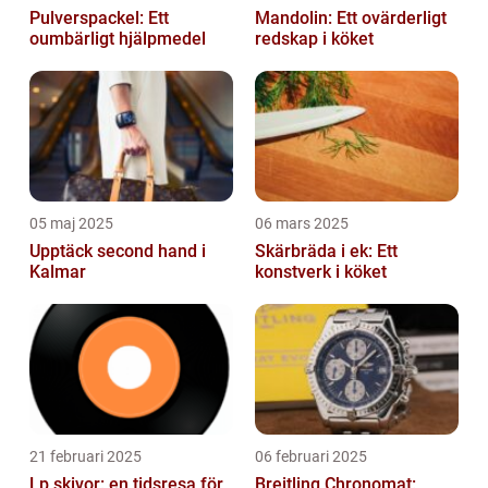
Pulverspackel: Ett
Mandolin: Ett ovärderligt
oumbärligt hjälpmedel
redskap i köket
05 maj 2025
06 mars 2025
Upptäck second hand i
Skärbräda i ek: Ett
Kalmar
konstverk i köket
21 februari 2025
06 februari 2025
Lp skivor: en tidsresa för
Breitling Chronomat: