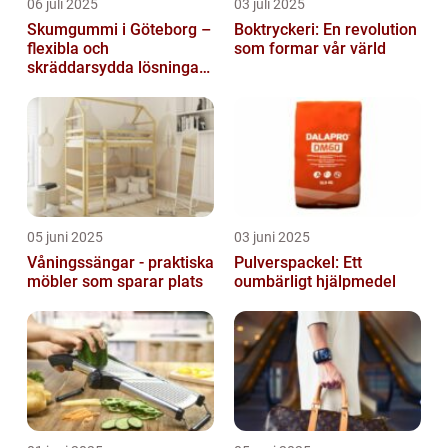
06 juli 2025
03 juli 2025
Skumgummi i Göteborg –
Boktryckeri: En revolution
flexibla och
som formar vår värld
skräddarsydda lösningar
för alla behov
05 juni 2025
03 juni 2025
Våningssängar - praktiska
Pulverspackel: Ett
möbler som sparar plats
oumbärligt hjälpmedel