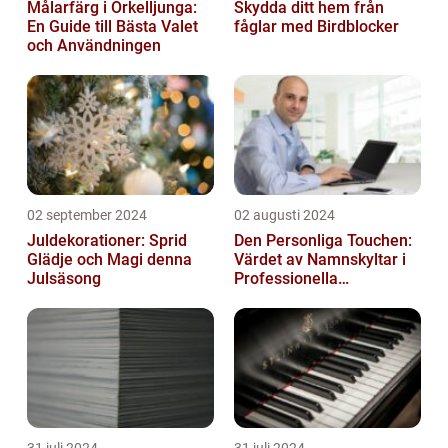
Målarfärg i Örkelljunga:
Skydda ditt hem från
En Guide till Bästa Valet
fåglar med Birdblocker
och Användningen
02 september 2024
02 augusti 2024
Juldekorationer: Sprid
Den Personliga Touchen:
Glädje och Magi denna
Värdet av Namnskyltar i
Julsäsong
Professionella
Sammanhang
31 juli 2024
31 juli 2024