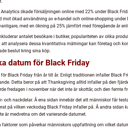
t.
 Analytics ökade försäljningen online med 22% under Black Frid
nd mot ökad användning av e-handel och online-shopping under B
lt vanligare, med en ökning på 25% jämfört med föregående år e
luderar antalet besökare i butiker, populariteten av olika produk
m att analysera dessa kvantitativa mätningar kan företag och k
de beslut kring sina köp.
ika datum för Black Friday
r Black Friday från år till år. Enligt traditionen infaller Black F
tande. Detta beror på att Thanksgiving alltid infaller på den fjä
rde fredagen i november när det inte är skottår, och den femte f
- och nackdelar. Å ena sidan innebär det att människor får testa
at på vilken veckodag Black Friday infaller på. Å andra sidan k
te är medvetna om det varierande datumet.
ra faktorer som påverkar människors uppfattning om vilket datum