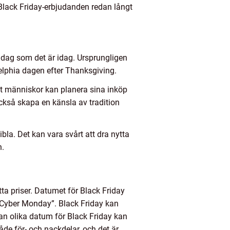
Black Friday-erbjudanden redan långt
ngdag som det är idag. Ursprungligen
delphia dagen efter Thanksgiving.
att människor kan planera sina inköp
också skapa en känsla av tradition
la. Det kan vara svårt att dra nytta
n.
ta priser. Datumet för Black Friday
h ”Cyber Monday”. Black Friday kan
n olika datum för Black Friday kan
de för- och nackdelar, och det är