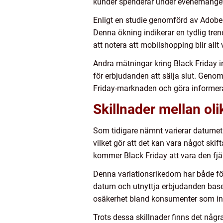
kunder spenderar under evenemange
Enligt en studie genomförd av Adobe
Denna ökning indikerar en tydlig tre
att notera att mobilshopping blir al
Andra mätningar kring Black Friday ink
för erbjudanden att sälja slut. Geno
Friday-marknaden och göra informera
Skillnader mellan ol
Som tidigare nämnt varierar datumet fö
vilket gör att det kan vara något skif
kommer Black Friday att vara den fjä
Denna variationsrikedom har både för
datum och utnyttja erbjudanden baser
osäkerhet bland konsumenter som in
Trots dessa skillnader finns det någ