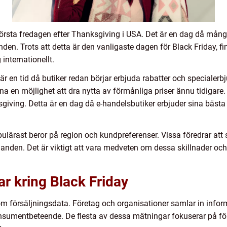
n första fredagen efter Thanksgiving i USA. Det är en dag då mång
den. Trots att detta är den vanligaste dagen för Black Friday, fi
internationellt.
 är en tid då butiker redan börjar erbjuda rabatter och specialer
a en möjlighet att dra nytta av förmånliga priser ännu tidigare
iving. Detta är en dag då e-handelsbutiker erbjuder sina bästa
ulärast beror på region och kundpreferenser. Vissa föredrar att
danden. Det är viktigt att vara medveten om dessa skillnader och v
ar kring Black Friday
nom försäljningsdata. Företag och organisationer samlar in info
onsumentbeteende. De flesta av dessa mätningar fokuserar på f