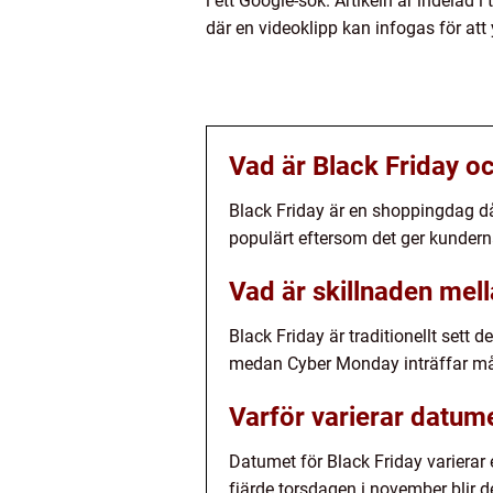
i ett Google-sök. Artikeln är indelad 
där en videoklipp kan infogas för att
Vad är Black Friday oc
Black Friday är en shoppingdag då
populärt eftersom det ger kunderna 
Vad är skillnaden mel
Black Friday är traditionellt sett
medan Cyber Monday inträffar mån
Varför varierar datume
Datumet för Black Friday varierar 
fjärde torsdagen i november blir de