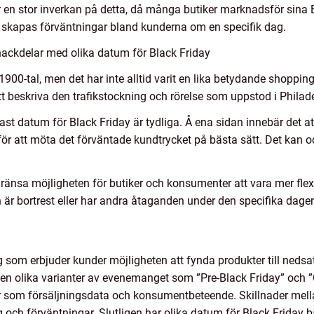
en stor inverkan på detta, då många butiker marknadsför sina 
t skapas förväntningar bland kunderna om en specifik dag.
nackdelar med olika datum för Black Friday
 1900-tal, men det har inte alltid varit en lika betydande shoppi
tt beskriva den trafikstockning och rörelse som uppstod i Phila
ast datum för Black Friday är tydliga. Å ena sidan innebär det 
för att möta det förväntade kundtrycket på bästa sätt. Det kan 
änsa möjligheten för butiker och konsumenter att vara mer flexib
r bortrest eller har andra åtaganden under den specifika dage
 som erbjuder kunder möjligheten att fynda produkter till nedsat
ns även olika varianter av evenemanget som ”Pre-Black Friday” oc
som försäljningsdata och konsumentbeteende. Skillnader mella
ch förväntningar. Slutligen har olika datum för Black Friday bå