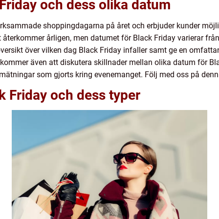
 Friday och dess olika datum
rksammade shoppingdagarna på året och erbjuder kunder möjligh
 återkommer årligen, men datumet för Black Friday varierar från å
versikt över vilken dag Black Friday infaller samt ge en omfatt
Vi kommer även att diskutera skillnader mellan olika datum för Bl
 mätningar som gjorts kring evenemanget. Följ med oss på denn
k Friday och dess typer