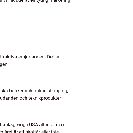
ar vi inkluderat en tydlig markering
traktiva erbjudanden. Det är
lgen.
iska butiker och online-shopping,
judanden och teknikprodukter.
hanksgiving i USA alltid är den
ret är ett skottår eller inte.