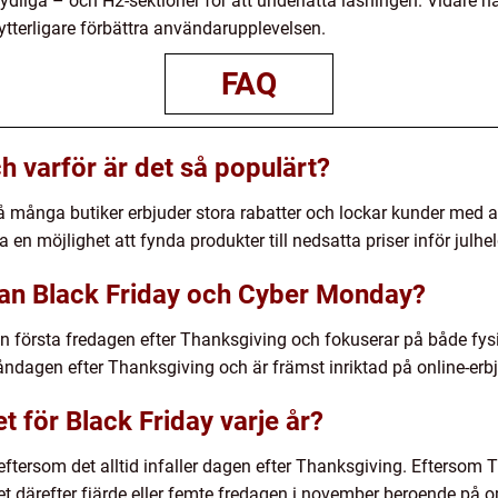
i tydliga – och H2-sektioner för att underlätta läsningen. Vidare h
 ytterligare förbättra användarupplevelsen.
FAQ
h varför är det så populärt?
 många butiker erbjuder stora rabatter och lockar kunder med at
en möjlighet att fynda produkter till nedsatta priser inför julhe
lan Black Friday och Cyber Monday?
 den första fredagen efter Thanksgiving och fokuserar på både fys
dagen efter Thanksgiving och är främst inriktad på online-erb
t för Black Friday varje år?
eftersom det alltid infaller dagen efter Thanksgiving. Eftersom T
t därefter fjärde eller femte fredagen i november beroende på om å